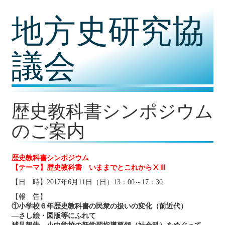
コ
地方史研究協
ン
テ
ン
ツ
議会
内
容
に
移
動
歴史教科書シンポジウム
のご案内
歴史教科書シンポジウム
【テーマ】歴史教科書 いままでとこれからⅩⅢ
【日 時】2017年6月11日（日）13：00～17：30
【報 告】
①小学校６年歴史教科書の民衆の扱いの変化（前近代）
―さし絵・図版等にふれて