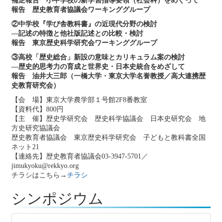
補足報告 小中学校の新学習指導要領（社会科）をめぐって
報告 歴史教育者協議会ワーキンググループ
②中学校『学び舎教科書』の近現代分野の検討
―記述の特徴と他社版記述との比較・検討
報告 東京歴史科学研究会ワーキンググループ
③高校「歴史総合」新設の意味とカリキュラム案の検討
―歴史的思考力の育成と世界史・日本史統合をめざして
報告 油井大三郎（一橋大学・東京大学名誉教授／高大連携歴
史教育研究会）
【会 場】東京大学農学部１号館2F8番教室
【資料代】800円
【主 催】歴史学研究会 歴史科学協議会 日本史研究会 地
方史研究協議会
歴史教育者協議会 東京歴史科学研究会 子どもと教科書全国
ネット21
【連絡先】歴史教育者協議会03-3947-5701／
jimukyoku@rekkyo.org
チラシはこちら→
チラシ
シンポジウム