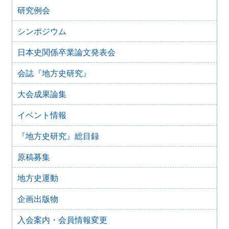
研究例会
2024年4月16日
「後鳥羽上皇が造った都市 水無瀬離宮を考える」
シンポジウム
2023年6月26日
四国地域史研究連絡協議会香川大会＋香川歴史学会70周年
日本史関係卒業論文発表会
記念大会 古代四国における都鄙間・地域間交流（2023年
7月29日）
会誌『地方史研究』
2023年2月25日
【オンライン】群馬歴史資料継承ネットワーク（ぐんま史
大会成果論集
料ネット） 群馬県立女子大学群馬学センター ぐんま地域
文化遺産フォーラム 2022開催のお知らせ
イベント情報
2022年8月28日
『地方史研究』総目録
第 17 回シンポジウム 歴史教科書・いままでとこれから
開催のお知らせ
原稿募集
2022年6月9日
日本歴史学協会・日本学術会議史学委員会主催 第27回 史
地方史運動
料保存利用問題シンポジウム「アーカイブズ専門職問題の
新潮流」
企画出版物
2022年2月22日
首都圏形成史研究会 関東近世史研究会 合同例会「江戸
入会案内・会員情報変更
から東京へ」