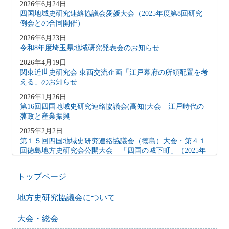
2026年6月24日
四国地域史研究連絡協議会愛媛大会（2025年度第8回研究
例会との合同開催）
2026年6月23日
令和8年度埼玉県地域研究発表会のお知らせ
2026年4月19日
関東近世史研究会 東西交流企画「江戸幕府の所領配置を考
える」のお知らせ
2026年1月26日
第16回四国地域史研究連絡協議会(高知)大会―江戸時代の
藩政と産業振興―
2025年2月2日
第１５回四国地域史研究連絡協議会（徳島）大会・第４１
回徳島地方史研究会公開大会 「四国の城下町」（2025年
2月15日）
2024年10月27日
トップページ
地方史研究協議会歴史教育シンポジウム 地方史研究と歴
史教育
地方史研究協議会について
2024年8月9日
大会・総会
歴史シンポジウム 水無瀬離宮の黎明と終焉～水無瀬とい
う場を考える