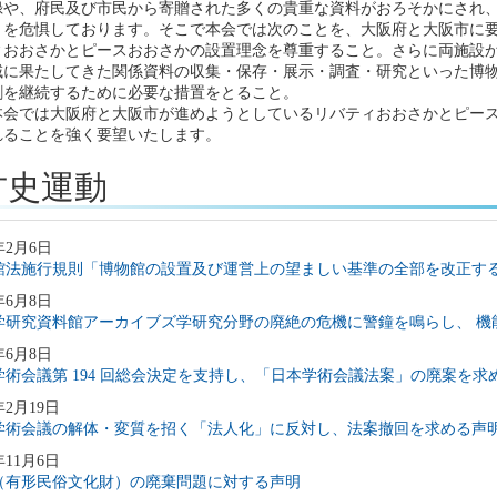
録や、府民及び市民から寄贈された多くの貴重な資料がおろそかにされ
とを危惧しております。そこで本会では次のことを、大阪府と大阪市に
ィおおさかとピースおおさかの設置理念を尊重すること。さらに両施設
域に果たしてきた関係資料の収集・保存・展示・調査・研究といった博
割を継続するために必要な措置をとること。
本会では大阪府と大阪市が進めようとしているリバティおおさかとピー
れることを強く要望いたします。
方史運動
年2月6日
館法施行規則「博物館の設置及び運営上の望ましい基準の全部を改正す
年6月8日
学研究資料館アーカイブズ学研究分野の廃絶の危機に警鐘を鳴らし、 機
年6月8日
学術会議第 194 回総会決定を支持し、「日本学術会議法案」の廃案を求
年2月19日
学術会議の解体・変質を招く「法人化」に反対し、法案撤回を求める声
年11月6日
（有形民俗文化財）の廃棄問題に対する声明