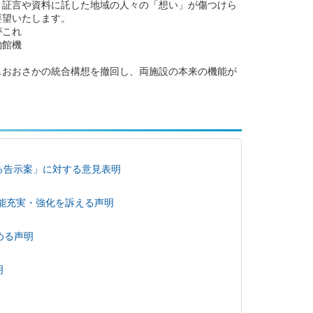
、証言や資料に託した地域の人々の「想い」が傷つけら
要望いたします。
がこれ
物館機
スおおさかの統合構想を撤回し、両施設の本来の機能が
る告示案」に対する意見表明
能充実・強化を訴える声明
める声明
明