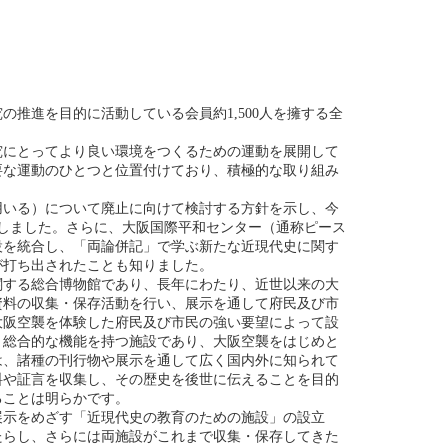
の推進を目的に活動している会員約1,500人を擁する全
究にとってより良い環境をつくるための運動を展開して
要な運動のひとつと位置付けており、積極的な取り組み
用いる）について廃止に向けて検討する方針を示し、今
しました。さらに、大阪国際平和センター（通称ピース
設を統合し、「両論併記」で学ぶ新たな近現代史に関す
が打ち出されたことも知りました。
に関する総合博物館であり、長年にわたり、近世以来の大
資料の収集・保存活動を行い、展示を通して府民及び市
大阪空襲を体験した府民及び市民の強い要望によって設
う総合的な機能を持つ施設であり、大阪空襲をはじめと
は、諸種の刊行物や展示を通して広く国内外に知られて
料や証言を収集し、その歴史を後世に伝えることを目的
ることは明らかです。
展示をめざす「近現代史の教育のための施設」の設立
たらし、さらには両施設がこれまで収集・保存してきた