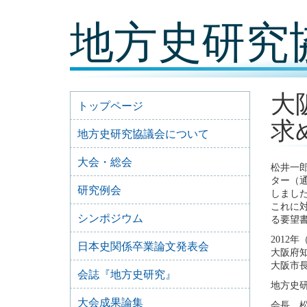
コ
地方史研究
ン
テ
ン
ツ
内
容
大
に
トップページ
移
求
動
地方史研究協議会について
大会・総会
松井一
ター（
研究例会
しまし
これに対
シンポジウム
る要望
2012年
日本史関係卒業論文発表会
大阪府
大阪市
会誌『地方史研究』
地方史
大会成果論集
会長 