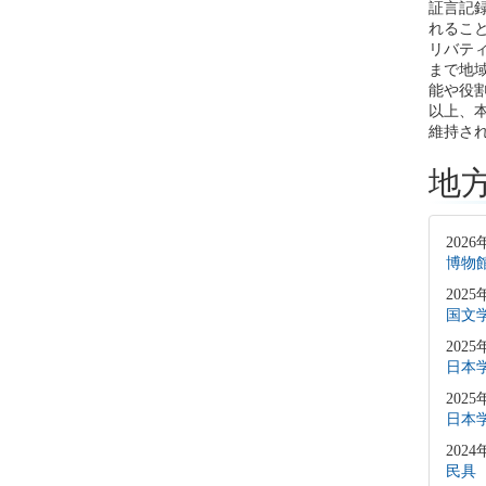
証言記
れるこ
リバテ
まで地
能や役
以上、
維持さ
地
2026
博物
2025
国文
2025
日本
2025
日本
2024
民具