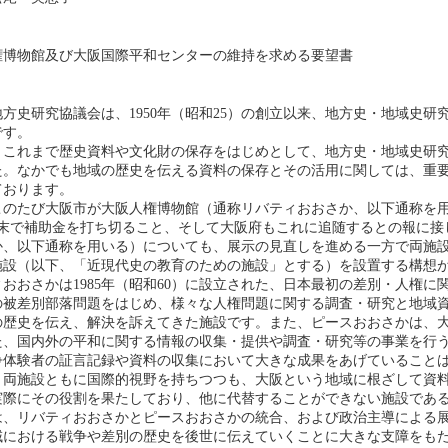
権博物館及び大阪国際平和センターの維持を求める要望書
方史研究協議会は、1950年（昭和25）の創立以来、地方史・地域史研究
です。
、これまで歴史資料や文化財の保存をはじめとして、地方史・地域史研
た。なかでも地域の歴史を伝える資料の保存とその活用に関しては、重
ております。
このたび大阪市が大阪人権博物館（通称リバティおおさか、以下通称を
月末で補助金を打ち切ること、そして大阪府もこれに追随するとの報に接
か、以下通称を用いる）についても、展示の見直しを進める一方で両施
施設（以下、「近現代史の教育のための施設」とする）を設置する構想
おおさかは1985年（昭和60）に設立された、日本最初の差別・人権
の被差別部落問題をはじめ、様々な人権問題に関する調査・研究と地域
の歴史を伝え、解決を訴えてきた施設です。また、ピースおおさかは、
た、国内外の平和に関する情報の収集・提供や調査・研究等の事業を行
争体験者の証言記録や資料の収集において大きな成果をあげていること
。両施設ともに国際的視野を持ちつつも、大阪という地域に根ざして資
実際にその役割を果たしており、他に代替することができない施設であ
は、リバティおおさかとピースおおさかの統合、および政治主導による
域における戦争や差別の歴史を後世に伝えていくことに大きな支障をも