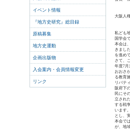
イベント情報
大阪人
『地方史研究』総目録
私ども地
原稿募集
国学会
本会は
地方史運動
きまし
を進め
企画出版物
さて、
年度7
入会案内・会員情報変更
おおさ
る教育
リンク
リバティ
阪府下
民にそ
立され
する戦
います
とし、
本会で
が、地