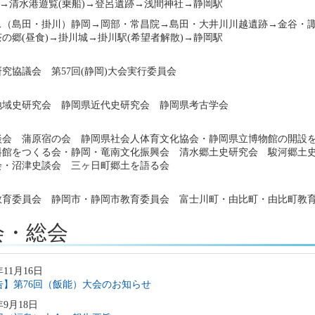
)→清水港遊覧(乗船)→登呂遺跡→浅間神社→静岡駅
ス（島田・掛川）静岡→岡部・常昌院→島田・大井川川越遺跡→金谷・
の郷(昼食)→掛川城→掛川駅(希望者解散)→静岡駅
究協議会 第57回(静岡)大会実行委員会
地域史研究会 静岡県近代史研究会 静岡県考古学会
談会 蒲原宿の会 静岡県社会人体育文化協会・静岡県立博物館の開設
料館をつくる会・静岡・竜南文化振興会 清水郷土史研究会 駿河郷土
会・沼津史談会 三ヶ日町郷土を語る会
教育委員会 静岡市・静岡市教育委員会 富士川町・由比町・由比町教
会・総会
年11月16日
告】第76回（飯能）大会のお知らせ
年9月18日