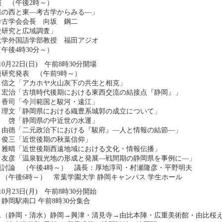
演 （午後2時～）
県の西と東―考古学からみる―」
考古学会会長 向坂 鋼二
史研究と広域調査」
大学外国語学部教授 福田アジオ
午後4時30分～）
10月22日(日) 午前8時30分開場
題研究発表 （午前9時～）
 信之「アカホヤ火山灰下の共生と相克」
 宏治「古墳時代後期における東西交流の結接点『静岡』」
 香司「今川範国と駿河・遠江」
 理文「静岡県における織豊系城郭の成立について」
 啓「静岡県の中近世の水運」
 由徳「二元政治下における『駿府』―人と情報の結節―」
 俊三「近世後期の秋葉信仰」
 雅晴「近世後期西遠地域における文化・情報伝播」
 友彦「温泉観光地の形成と発展―戦間期の静岡県を事例に―」
題討論 （午後4時～） 議長：厚地淳司・村瀬隆彦・平野明夫
（午後6時～） 常葉学園大学 静岡キャンパス 学生ホール
10月23日(月) 午前8時30分開始
岡駅南口 午前8時30分集合
ス（静岡・清水）静岡→興津・清見寺→由比本陣・広重美術館・由比桜