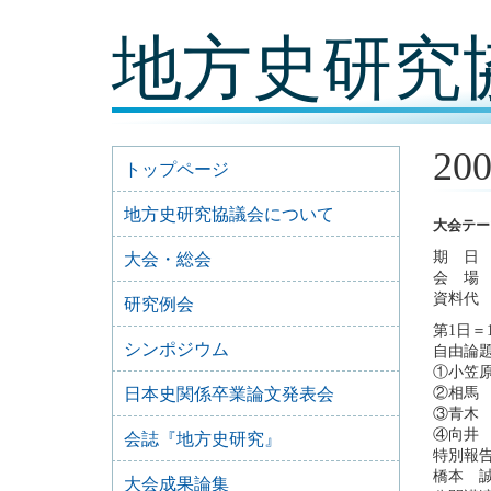
コ
地方史研究
ン
テ
ン
ツ
内
容
2
に
トップページ
移
動
地方史研究協議会について
大会テー
期 日 2
大会・総会
会 場 
資料代 
研究例会
第1日＝
シンポジウム
自由論題
①小笠
日本史関係卒業論文発表会
②相馬
③青木
④向井
会誌『地方史研究』
特別報告
橋本 
大会成果論集