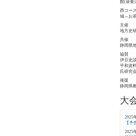
館(昼食
西コー
城→お茶
主催
地方史研
共催
静岡県
協賛
伊豆史
平和資
氏研究
後援
静岡県
大
2025
【予
2025