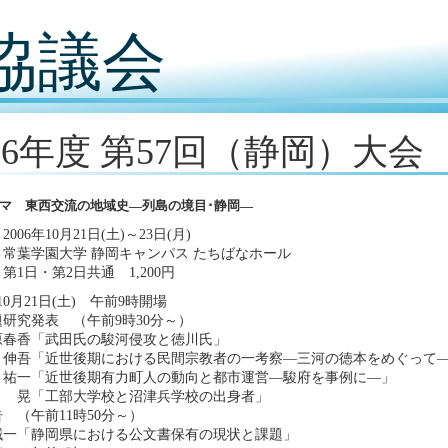
協議会
006年度 第57回（静岡）大会
マ 東西交流の地域史―列島の境目･静岡―
006年10月21日(土)～23日(月)
常葉学園大学 静岡キャンパス たちばなホール
第1日・第2日共通 1,200円
10月21日(土) 午前9時開場
研究発表 （午前9時30分～）
原春香「武田氏の駿河侵攻と徳川氏」
 伸吾「近世後期における民間宗教者の一考察―三河の徳本をめぐって
 祐一「近世後期有力町人の動向と都市運営―駿府を事例に―」
 晃「工部大学校と沼津兵学校の出身者」
 （午前11時50分～）
誠一「静岡県における公文書保有の現状と課題」