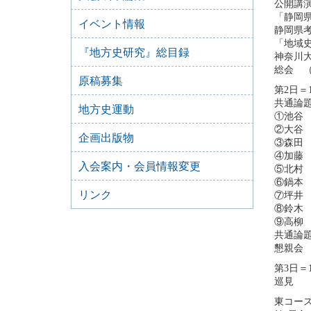
公開講
「静岡
イベント情報
静岡県
「地域
『地方史研究』総目録
神奈川
総会 （
原稿募集
第2日＝
共通論
地方史運動
①池谷
②大谷
企画出版物
③森田
④加藤
入会案内・会員情報変更
⑤北村
⑥鍋本
リンク
⑦坪井
⑧鈴木
⑨高柳
共通論
懇親会 
第3日＝
巡見 静
東コー