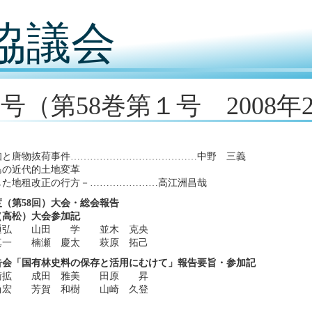
協議会
31号（第58巻第１号 2008年
知と唐物抜荷事件…………………………………中野 三義
島の近代的土地変革
した地租改正の行方－…………………高江洲昌哉
年度（第58回）大会・総会報告
（高松）大会参加記
通弘 山田 学 並木 克央
真一 楠瀬 慶太 萩原 拓己
告会「国有林史料の保存と活用にむけて」報告要旨・参加記
衛拡 成田 雅美 田原 昇
尚宏 芳賀 和樹 山崎 久登