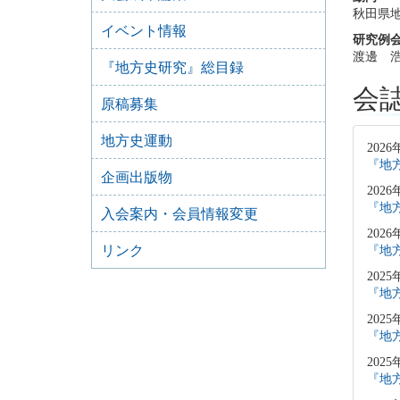
秋田県
イベント情報
研究例
渡邊 
『地方史研究』総目録
会
原稿募集
地方史運動
2026
『地方
企画出版物
2026
『地方
入会案内・会員情報変更
2026
リンク
『地方
2025
『地方
2025
『地方
2025
『地方