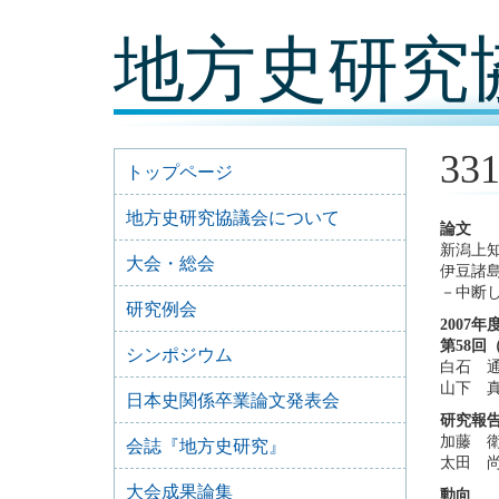
コ
地方史研究
ン
テ
ン
ツ
内
容
3
に
トップページ
移
動
地方史研究協議会について
論文
新潟上
大会・総会
伊豆諸
－中断
研究例会
2007
第58回
シンポジウム
白石 
山下 
日本史関係卒業論文発表会
研究報
加藤 
会誌『地方史研究』
太田 
大会成果論集
動向