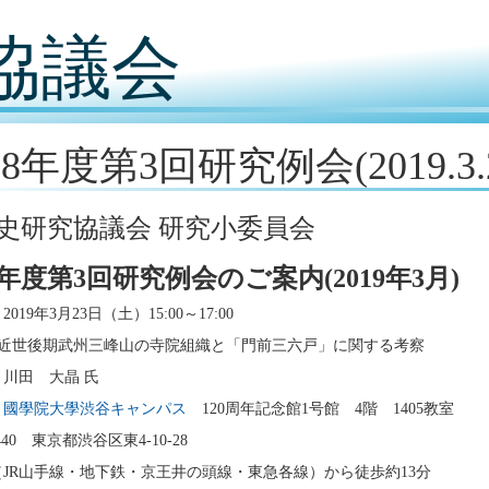
協議会
18年度第3回研究例会(2019.3.2
史研究協議会 研究小委員会
18年度第3回研究例会のご案内(2019年3月)
019年3月23日（土）15:00～17:00
 :近世後期武州三峰山の寺院組織と「門前三六戸」に関する考察
川田 大晶 氏
：
國學院大學渋谷キャンパス
120周年記念館1号館 4階 1405教室
8440 東京都渋谷区東4-10-28
JR山手線・地下鉄・京王井の頭線・東急各線）から徒歩約13分