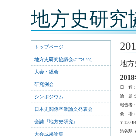
コ
地方史研究
ン
テ
ン
ツ
内
容
20
に
トップページ
移
動
地方史研究協議会について
地方
大会・総会
20
研究例会
日 程：2
論 題
シンポジウム
報告者：
日本史関係卒業論文発表会
会 場
会誌『地方史研究』
〒150-
渋谷駅（
大会成果論集