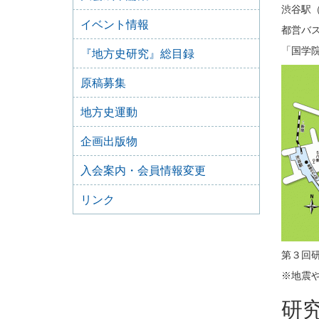
渋谷駅（
イベント情報
都営バス
「国学
『地方史研究』総目録
原稿募集
地方史運動
企画出版物
入会案内・会員情報変更
リンク
第３回
※地震
研