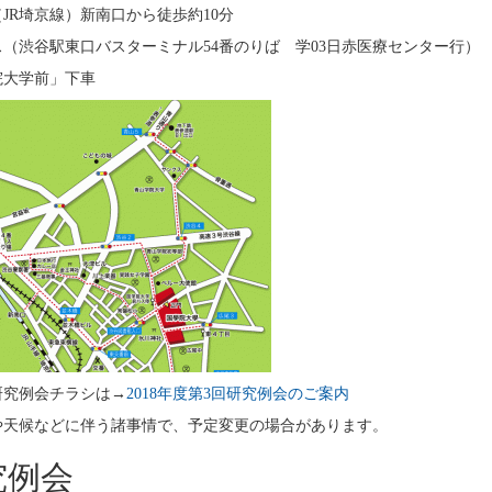
JR埼京線）新南口から徒歩約10分
（渋谷駅東口バスターミナル54番のりば 学03日赤医療センター行）
院大学前」下車
研究例会チラシは→
2018年度第3回研究例会のご案内
や天候などに伴う諸事情で、予定変更の場合があります。
究例会