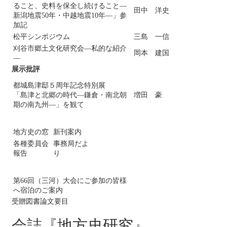
ること、史料を保全し続けること―
田中 洋史
新潟地震50年・中越地震10年―」参
加記
松平シンポジウム
三島 一信
刈谷市郷土文化研究会―私的な紹介
岡本 建国
―
展示批評
都城島津邸５周年記念特別展
「島津と北郷の時代―鎌倉・南北朝
増田 豪
期の南九州―」を観て
地方史の窓
新刊案内
各種委員会
事務局だよ
報告
り
第66回（三河）大会にご参加の皆様
へ宿泊のご案内
受贈図書論文要目
会誌『地方史研究』