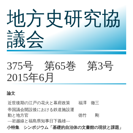
コ
地方史研究協
ン
テ
ン
ツ
議会
内
容
に
移
動
375号 第65巻 第3号
2015年6月
論文
近世後期の江戸の花火と幕府政策
福澤 徹三
帝国議会開設後における鉄道施設運
動と地方官
徳竹 剛
―岩越線と福島県知事日下義雄―
小特集 シンポジウム「基礎的自治体の文書館の現状と課題」