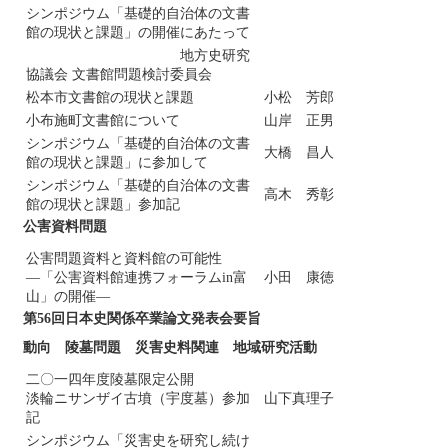
シンポジウム「基礎的自治体の文書
館の現状と課題」の開催にあたって
地方史研究
協議会 文書館問題検討委員会
松本市文書館の現状と課題
小松 芳郎
小布施町文書館について
山岸 正男
シンポジウム「基礎的自治体の文書
大橋 昌人
館の現状と課題」に参加して
シンポジウム「基礎的自治体の文書
高木 秀彰
館の現状と課題」参加記
公害資料問題
公害問題資料と資料館の可能性
―「公害資料館連携フォーラムin富
小田 康徳
山」の開催―
第56回日本史関係卒業論文発表会要旨
動向 陵墓問題 災害史料関連 地域研究活動
二〇一四年度陵墓限定公開
淡輪ニサンザイ古墳（宇度墓）参加
山下真理子
記
シンポジウム「災害史を研究し続け