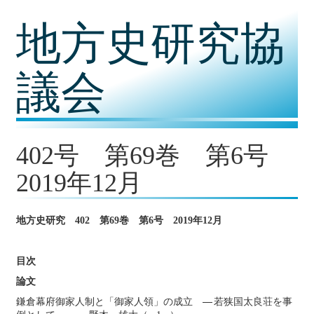
コ
地方史研究協
ン
テ
ン
ツ
議会
内
容
に
移
動
402号 第69巻 第6号
2019年12月
地方史研究 402 第69巻 第6号 2019年12月
目次
論文
鎌倉幕府御家人制と「御家人領」の成立
若狭国太良荘を事