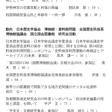
例として
野木 雄大（ 1 ）
伊勢神宮の荘園支配と村落の再編 朝比奈 新（ 19 ）
戦国期能登畠山氏と本願寺・一向一揆 川名 俊（ 38 ）
動向
日本歴史学協会 博物館・資料館問題 全国歴史民俗系
博物館協議会 国立国会図書館 研究会活動
日本歴史学協会・日本学術会議史学委員会・日本学術会議史学
委員会歴史資料の保存・管理と公開に 関する分科会 第24回史
料保存利用問題シンポジウム「史料保存利用運動の再検証とア
ーカイブズ の未来」参加記 髙木 謙一（ 56 ）
「第25回ICOM（国際博物館会議）京都大会2019」参加記 青
木 然（ 60 ）
全国歴史民俗系博物館協議会北海道総会参加報告 伊達 元
成（ 64 ）
最寄りの図書館で閲覧できる地方史関連のデジタル化資料
辰巳 公一（ 69 ）
首都圏形成史研究会2019年度シンポジウム「自治体史編纂の現
状と課題」を聞いて 半戸 文（ 73 ）
「平安京・京都研究集会」参加記 島田 雄介（ 79 ）