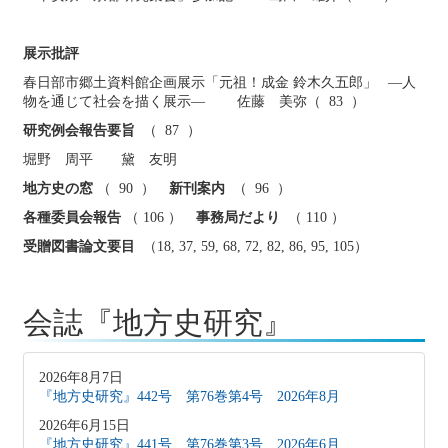
展示批評
春日部市郷土資料館企画展示「元祖！成金 鈴木久五郎」 ―人
物を通じて社会を描く展示― 佐藤 美弥（ 83 ）
研究例会報告要旨
（ 87 ）
堀野 周平 黛 友明
地方史の窓
（ 90 ）
新刊案内
（ 96 ）
各種委員会報告
（ 106 ）
事務局だより
（ 110 ）
受贈図書論文要目
（18, 37, 59, 68, 72, 82, 86, 95, 105）
会誌『地方史研究』
2026年8月7日
『地方史研究』442号 第76巻第4号 2026年8月
2026年6月15日
『地方史研究』441号 第76巻第3号 2026年6月