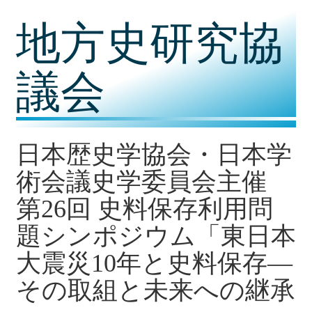
コ
地方史研究協
ン
テ
ン
ツ
議会
内
容
に
移
動
日本歴史学協会・日本学
術会議史学委員会主催
第26回 史料保存利用問
題シンポジウム「東日本
大震災10年と史料保存―
その取組と未来への継承