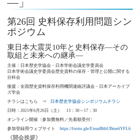
―」
第26回 史料保存利用問題シン
ポジウム
東日本大震災10年と史料保存―その
取組と未来への継承―
主催：日本歴史学協会・日本学術会議史学委員会
日本学術会議史学委員会歴史資料の保存・管理と公開に関する
分科会
後援：全国歴史資料保存利用機関連絡評議会・日本アーカイブ
ズ学会
チラシはこちら ⇒
日本歴史学協会シンポジウムチラシ
日時：2021年6月26日（土） 13：30～17：30
オンライン開催〈参加費無料／先着順受付〉
参加登録用ウェブサイト
https://forms.gle/EieasBhbUBme6YFL6
《開会挨拶》