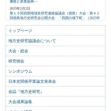
藩政と産業振興―
2025年2月2日
第１５回四国地域史研究連絡協議会（徳島）大会・第４１
回徳島地方史研究会公開大会 「四国の城下町」（2025年
2月15日）
2024年10月27日
トップページ
地方史研究協議会歴史教育シンポジウム 地方史研究と歴
史教育
地方史研究協議会について
2024年8月9日
大会・総会
歴史シンポジウム 水無瀬離宮の黎明と終焉～水無瀬とい
う場を考える
研究例会
2024年4月16日
「後鳥羽上皇が造った都市 水無瀬離宮を考える」
シンポジウム
2023年6月26日
四国地域史研究連絡協議会香川大会＋香川歴史学会70周年
日本史関係卒業論文発表会
記念大会 古代四国における都鄙間・地域間交流（2023年
7月29日）
会誌『地方史研究』
2023年2月25日
【オンライン】群馬歴史資料継承ネットワーク（ぐんま史
大会成果論集
料ネット） 群馬県立女子大学群馬学センター ぐんま地域
文化遺産フォーラム 2022開催のお知らせ