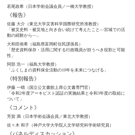
若尾政希（日本学術会議会員／一橋大学教授）
《報告》
佐藤 大介（東北大学災害科学国際研究所准教授）
「被災史料・被災地と向き合い続けて考えたこと―宮城での活
動の経験から―」
大和田侑希（福島県富岡町住民課係長）
「歴史資料保存・活用に関する行政職員が担うべき役割と可能
性」
阿部 浩一（福島大学教授）
「ふくしまの資料保全活動の10年を未来につなげる」
《特別報告》
伊藤 一晴（国立公文書館上席公文書専門官）
「令和2年度アーキビスト認証の実施結果と令和3年度の取組に
ついて」
《コメント》
芳賀 満（日本学術会議会員／東北大学教授）
佐々木 和子（神戸大学大学院人文学研究科学術研究員）
《パネルディスカッション》