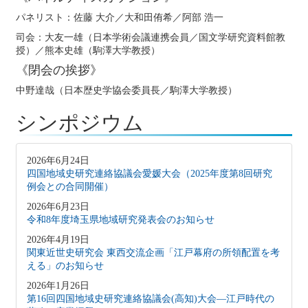
パネリスト：佐藤 大介／大和田侑希／阿部 浩一
司会：大友一雄（日本学術会議連携会員／国文学研究資料館教
授）／熊本史雄（駒澤大学教授）
《閉会の挨拶》
中野達哉（日本歴史学協会委員長／駒澤大学教授）
シンポジウム
2026年6月24日
四国地域史研究連絡協議会愛媛大会（2025年度第8回研究
例会との合同開催）
2026年6月23日
令和8年度埼玉県地域研究発表会のお知らせ
2026年4月19日
関東近世史研究会 東西交流企画「江戸幕府の所領配置を考
える」のお知らせ
2026年1月26日
第16回四国地域史研究連絡協議会(高知)大会―江戸時代の