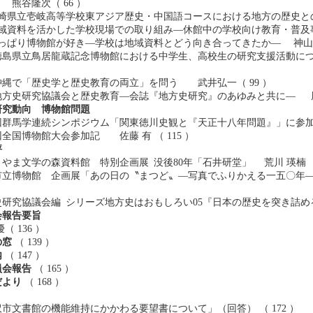
熊谷隆次（ 66 ）
崎県立壱岐高等学校東アジア歴史・中国語コースにおける地方の歴史との関
域資料を活かした学校現場での取り組み―休館中の学校向け教育・普及事
っぱり博物館が好き―学校は地域資料とどう向き合ってきたか― 神山知徳
徳島県立鳥居龍蔵記念博物館における中学生、高校生の研究支援活動
沖縄で「歴史学と歴史教育の両立」を問う 武井弘一（ 99 ）
方史研究協議会と歴史教育―会誌『地方史研究』のあゆみと共に― 風間
研究動向 博物館問題
群馬学連続シンポジウム「関東徳川史観と『天正十八年問題』」に参加して
全国博物館大会参加記 佐藤 有 （ 115 ）
評
ま文学の森資料館 特別企画展 没後80年「石井研堂」 荒川 瑛楠 （ 
立博物館 企画展「あの日の〝まつど〟―写真でふりかえる一五〇年―」 
究協議会編 シリーズ地方史はおもしろい05『日本の歴史を突き詰める
会報告要旨
 136 ）
の窓
（ 139 ）
内
（ 147 ）
員会報告
（ 165 ）
だより
（ 168 ）
文書館の機能維持にかかわる要望書について」（回答） （ 172 ）