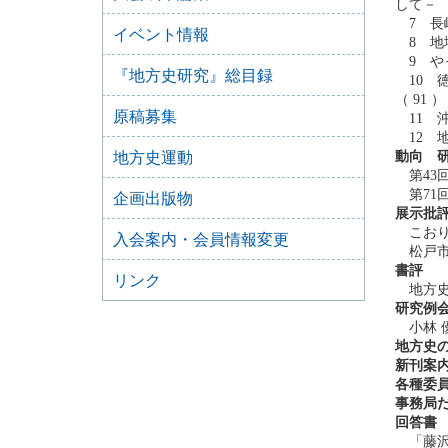
して－ 
7 長
イベント情報
8 地
9 や
『地方史研究』総目録
10 
（ 91 ）
原稿募集
11 
12 地
地方史運動
動向 
第43回
第71回
企画出版物
展示批
こおりや
入会案内・会員情報変更
松戸市
書評
リンク
地方史研
研究例
小林 優（
地方史
新刊案
各種委
事務局
回答書
「藤沢市