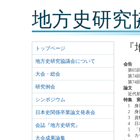
コ
地方史研究
ン
テ
ン
ツ
内
容
『
に
トップページ
移
動
地方史研究協議会について
会告
第65回
大会・総会
第74回
第74回
研究例会
論文
近代初
シンポジウム
特集 
1 身
2 身
日本史関係卒業論文発表会
3 資
4 日
会誌『地方史研究』
5 「
6 カ
大会成果論集