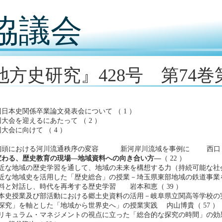
協議会
地方史研究』428号 第74巻第
日本史関係卒業論文発表会について （ 1 ）
大会を迎えるにあたって （ 2 ）
大会に向けて （ 4 ）
頭における河川流通秩序の変容 新河岸川流域を事例に 西口 正隆
変わる、歴史教育の現場―地域資料への向き合い方―
（ 22 ）
近な地域の歴史学習を通して、地域の未来を構想する力（持続可能な社会
近な地域史を活用した「歴史総合」の授業－埼玉県東部地域の鉄道事業を
料と対話し、時代を再考する歴史学習 岩本和恵（ 39 ）
本史授業及び部活動における郷土史資料の活用－岐阜県立関高等学校の実践
探究」を軸とした「地域から世界史へ」の授業実践 内山博貴（ 57 ）
リキュラム・マネジメントの視点に立った「総合的な探究の時間」の効