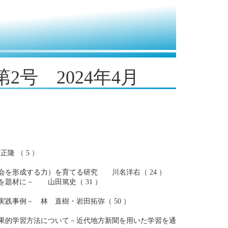
2号 2024年4月
 （ 5 ）
を形成する力）を育てる研究 川名洋右（ 24 ）
題材に－ 山田篤史（ 31 ）
事例－ 林 直樹・岩田拓弥（ 50 ）
果的学習方法について－近代地方新聞を用いた学習を通