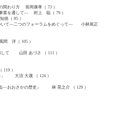
わり方 長岡康孝（ 73 ）
業を通して― 村上 聡（ 79 ）
（ 85 ）
について―二つのフォーラムをめぐって― 小林篤正
 洋（ 105 ）
 山田 あづさ （ 111 ）
119 ）
大沼 大晟 （ 124 ）
―おおさかの歴史』 林 晃之介 （ 129 ）