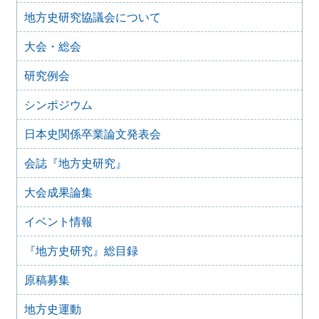
地方史研究協議会について
2025年10月7日
2025年度第１回研究例会のご案内（加能地域史研究会との
大会・総会
合同例会）（2025年11月8日）
2025年9月3日
研究例会
2024年度第8回研究例会のご案内（2025年9月27日）
2025年6月5日
シンポジウム
2024年度第7回研究例会（福島大会関連例会）（2025年7月
20日）
日本史関係卒業論文発表会
2025年6月5日
会誌『地方史研究』
2024年度第6回研究例会（2025年7月12日）
2025年5月12日
大会成果論集
2024年度第5回研究例会（2025年5月30日）
2025年2月27日
イベント情報
2024年度第4回研究例会（2025年3月30日）
『地方史研究』総目録
2025年1月21日
2024年度第3回研究例会（兵庫大会総括例会）（2025年2月
原稿募集
23日）
2024年12月25日
地方史運動
2024年度第２回研究例会（2025年１月22日）