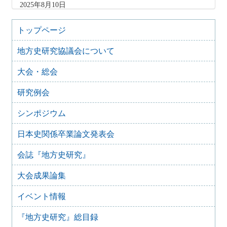
2025年8月10日
「原稿募集」を変更致しました
2025年6月9日
トップページ
『地方史研究』435号 第75巻第3号 2025年6月
地方史研究協議会について
2025年4月9日
『地方史研究』434号 第75巻第2号 2025年4月
大会・総会
2025年2月10日
『地方史研究』433号 第75巻第1号 2025年2月
研究例会
2025年1月15日
『地方史研究』432号 第74巻第6号 2024年12月
シンポジウム
2024年11月21日
日本史関係卒業論文発表会
『地方史研究』431号 第74巻第5号 2024年10月
2024年11月20日
会誌『地方史研究』
『地方史研究』430号 第74巻第4号 2024年8月
大会成果論集
2024年6月4日
『地方史研究』429号 第75巻第3号 2024年6月
イベント情報
2024年6月4日
『地方史研究』428号 第74巻第2号 2024年4月
『地方史研究』総目録
2024年6月4日