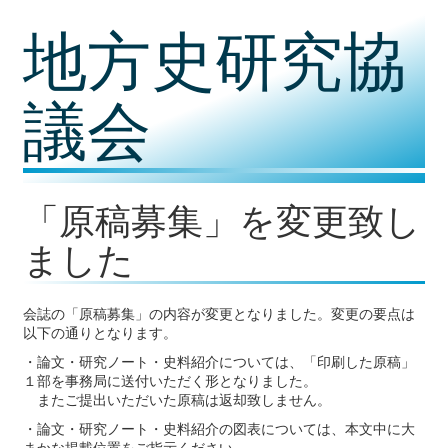
コ
地方史研究協
ン
テ
ン
ツ
議会
内
容
に
移
動
「原稿募集」を変更致し
ました
会誌の「原稿募集」の内容が変更となりました。変更の要点は
以下の通りとなります。
・論文・研究ノート・史料紹介については、「印刷した原稿」
１部を事務局に送付いただく形となりました。
またご提出いただいた原稿は返却致しません。
・論文・研究ノート・史料紹介の図表については、本文中に大