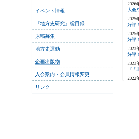
2026
大会
イベント情報
2025
『地方史研究』総目録
好評
2025
原稿募集
好評
地方史運動
2023
好評
企画出版物
2023
『「
入会案内・会員情報変更
2022
好評
リンク
2021
好評
2021
好評
2020
好評
2020