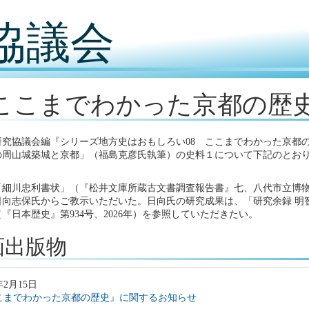
協議会
ここまでわかった京都の歴
究協議会編『シリーズ地方史はおもしろい08 ここまでわかった京都の歴史
の周山城築城と京都」（福島克彦氏執筆）の史料１について下記のとお
〕
「細川忠利書状」（『松井文庫所蔵古文書調査報告書』七、八代市立博物館
日向志保氏からご教示いただいた。日向氏の研究成果は、「研究余録 明
『日本歴史』第934号、2026年）を参照していただきたい。
画出版物
年2月15日
こまでわかった京都の歴史』に関するお知らせ