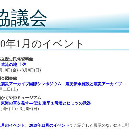
協議会
020年1月のイベント
県立歴史民俗資料館
遠流の地 土佐
1月10日(金)～3月8日(日)
国会図書館
大震災アーカイブ国際シンポジウム－震災伝承施設と震災アーカイブ－
月11日(土)
山かぐや姫ミュージアム
 東海の軍を発す―伝法 東平１号墳とヒミツの武器
1月4日(土)～3月8日(日)
年11月のイベント
、
2019年12月のイベント
でご紹介した展示のなかにも1月