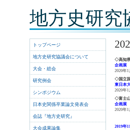
コ
地方史研究
ン
テ
ン
ツ
内
容
2
に
トップページ
移
動
地方史研究協議会について
◇高知
企画展 
大会・総会
2020年
◇国立
研究例会
東日本
2020年1
シンポジウム
◇富士
日本史関係卒業論文発表会
企画展
2020年
会誌『地方史研究』
2019
大会成果論集