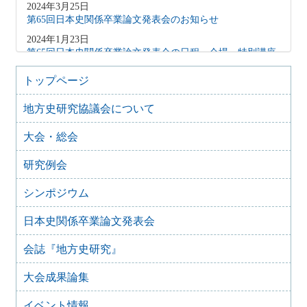
2024年3月25日
第65回日本史関係卒業論文発表会のお知らせ
2024年1月23日
第65回日本史関係卒業論文発表会の日程・会場・特別講座
について
トップページ
2023年3月20日
第64回日本史関係卒業論文発表会のお知らせ
地方史研究協議会について
2023年2月14日
第64回日本史関係卒業論文発表会の日程・会場・特別講座
大会・総会
について
研究例会
2022年3月17日
第63回日本史関係卒業論文発表会
シンポジウム
2021年4月21日
第61回日本史関係卒業論文発表会
日本史関係卒業論文発表会
2021年3月25日
第62回日本史関係卒業論文発表会のご案内
会誌『地方史研究』
2020年3月29日
第61回日本史関係卒業論文発表会 延期のお知らせ
大会成果論集
2019年3月19日
イベント情報