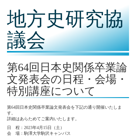
コ
地方史研究協
ン
テ
ン
ツ
議会
内
容
に
移
動
第64回日本史関係卒業論
文発表会の日程・会場・
特別講座について
第64回日本史関係卒業論文発表会を下記の通り開催いたしま
す。
詳細はあらためてご案内いたします。
日 程：2023年4月15日（土）
会 場：駒澤大学駒沢キャンパス