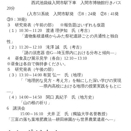
西武池袋線入間市駅下車 入間市博物館行きバス
20分
(入市51系統 入間市駅発 ①8：24発 ②8：41発
③9：38発)
３ 研究発表（午前の部） ※報告題はいずれも仮題
（１）10:30～11:20 渡邊 理伊知 氏（考古）
「遺物集積遺構からみた祭祀遺跡ごとの共通性と独自
性」
（２）11:20～12:10 滝澤 誠 氏（考古）
「謎の須恵器 壺G―埼玉県内における分布と傾向―」
４ 昼食及び展示見学（各自）12:10～13:10
※昼食は各自で御持参ください。
５ 研究発表（午後の部）
（３）13:10～14:00 有賀 弘一 氏（地理）
「『地理的な見方・考え方』を軸にした深い学びの実現
―県内高校における地理の授業実践をもとに
―」
（４）14:00～14:50 関口 真紀子 氏（地方史）
「山の根の祈り」
6 講演会
15:00～16:10 犬井 正 氏（獨協大学名誉教授）
「三富の落ち葉堆肥農法―耕田林園から世界農業遺産へ―」