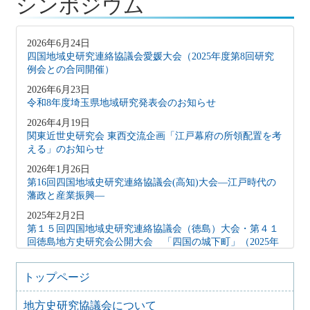
シンポジウム
2026年6月24日
四国地域史研究連絡協議会愛媛大会（2025年度第8回研究
例会との合同開催）
2026年6月23日
令和8年度埼玉県地域研究発表会のお知らせ
2026年4月19日
関東近世史研究会 東西交流企画「江戸幕府の所領配置を考
える」のお知らせ
2026年1月26日
第16回四国地域史研究連絡協議会(高知)大会―江戸時代の
藩政と産業振興―
2025年2月2日
第１５回四国地域史研究連絡協議会（徳島）大会・第４１
回徳島地方史研究会公開大会 「四国の城下町」（2025年
2月15日）
2024年10月27日
トップページ
地方史研究協議会歴史教育シンポジウム 地方史研究と歴
史教育
地方史研究協議会について