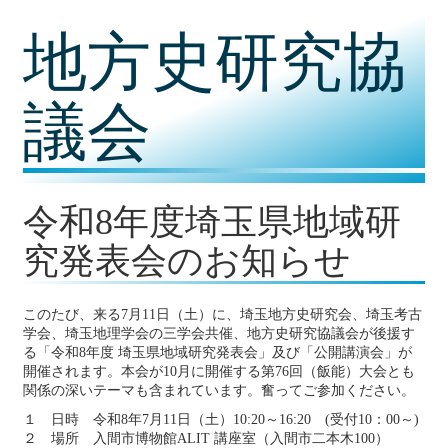
コ
地方史研究協
ン
テ
ン
ツ
議会
内
容
に
移
動
令和8年度埼玉県地域研
究発表会のお知らせ
このたび、来る7月11日（土）に、埼玉地方史研究会、埼玉考古
学会、埼玉地理学会の三学会共催、地方史研究協議会が後援す
る「令和8年度 埼玉県地域研究発表会」及び「公開講演会」が
開催されます。本会が10月に開催する第76回（飯能）大会とも
関係の深いテーマも含まれています。奮ってご参加ください。
１ 日時 令和8年7月11日（土）10:20～16:20 (受付10：00～)
２ 場所 入間市博物館ALIT 講座室（入間市二本木100）