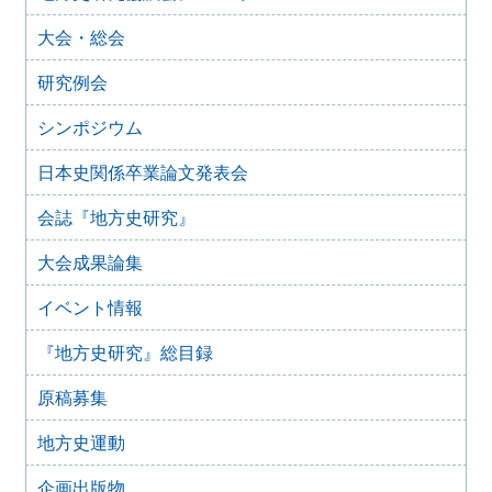
2024年8月9日
大会・総会
歴史シンポジウム 水無瀬離宮の黎明と終焉～水無瀬とい
う場を考える
研究例会
2024年4月16日
「後鳥羽上皇が造った都市 水無瀬離宮を考える」
シンポジウム
2023年6月26日
四国地域史研究連絡協議会香川大会＋香川歴史学会70周年
日本史関係卒業論文発表会
記念大会 古代四国における都鄙間・地域間交流（2023年
7月29日）
会誌『地方史研究』
2023年2月25日
【オンライン】群馬歴史資料継承ネットワーク（ぐんま史
大会成果論集
料ネット） 群馬県立女子大学群馬学センター ぐんま地域
文化遺産フォーラム 2022開催のお知らせ
イベント情報
2022年8月28日
『地方史研究』総目録
第 17 回シンポジウム 歴史教科書・いままでとこれから
開催のお知らせ
原稿募集
2022年6月9日
日本歴史学協会・日本学術会議史学委員会主催 第27回 史
地方史運動
料保存利用問題シンポジウム「アーカイブズ専門職問題の
新潮流」
企画出版物