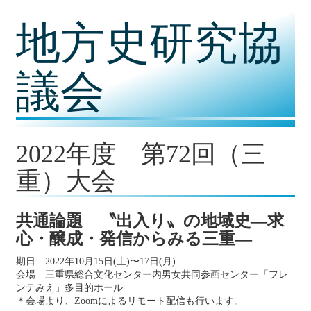
コ
地方史研究協
ン
テ
ン
ツ
議会
内
容
に
移
動
2022年度 第72回（三
重）大会
共通論題 〝出入り〟の地域史―求
心・醸成・発信からみる三重―
期日 2022年10月15日(土)〜17日(月)
会場 三重県総合文化センター内男女共同参画センター「フレ
ンテみえ」多目的ホール
＊会場より、Zoomによるリモート配信も行います。