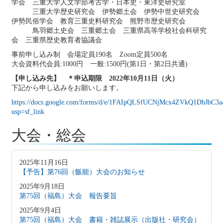
学会 三重大学人文学部考古学・日本史・東洋史研究室
三重大学歴史研究会 伊勢郷土会 伊勢中世史研究会
伊勢民俗学会 教育三重史料研究会 熊野市歴史研究会
鳥羽郷土史会 三重郷土会 三重県高等学校社会科研究
会 三重県歴史教育者協議会
事前申し込み制 会場定員190名 Zoom定員500名
大会資料代会員:1000円 一般:1500円(第1日・第2日共通)
【申し込み先】 ＊申込期限 2022年10月11日（火）
下記から申し込みをお願いします。
https://docs.google.com/forms/d/e/1FAIpQLSfUCNjMcx4ZVkQ1DbJbC
usp=sf_link
大会・総会
2025年11月16日
【予告】第76回（飯能）大会のお知らせ
2025年9月18日
第75回（福島）大会 報告要旨
2025年9月4日
第75回（福島）大会 書籍・雑誌展示（出版社・研究会）