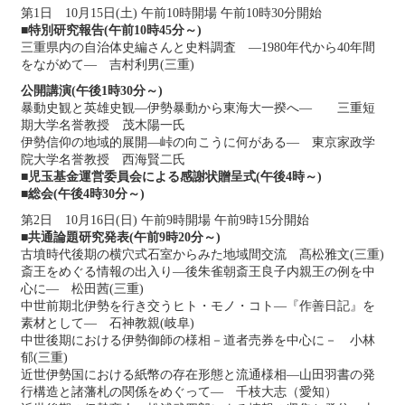
第1日 10月15日(土) 午前10時開場 午前10時30分開始
■特別研究報告(午前10時45分～)
三重県内の自治体史編さんと史料調査 ―1980年代から40年間
をながめて― 吉村利男(三重)
公開講演(午後1時30分～)
暴動史観と英雄史観―伊勢暴動から東海大一揆へ― 三重短
期大学名誉教授 茂木陽一氏
伊勢信仰の地域的展開―峠の向こうに何がある― 東京家政学
院大学名誉教授 西海賢二氏
■児玉基金運営委員会による感謝状贈呈式(午後4時～)
■総会(午後4時30分～)
第2日 10月16日(日) 午前9時開場 午前9時15分開始
■共通論題研究発表(午前9時20分～)
古墳時代後期の横穴式石室からみた地域間交流 髙松雅文(三重)
斎王をめぐる情報の出入り―後朱雀朝斎王良子内親王の例を中
心に― 松田茜(三重)
中世前期北伊勢を行き交うヒト・モノ・コト―『作善日記』を
素材として― 石神教親(岐阜)
中世後期における伊勢御師の様相－道者売券を中心に－ 小林
郁(三重)
近世伊勢国における紙幣の存在形態と流通様相―山田羽書の発
行構造と諸藩札の関係をめぐって― 千枝大志（愛知）