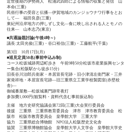
近世後期の伊勢商人 松浦武四郎による情報の収集と発信 山
本命(三重)
民俗行事の受容と伝播―伊賀地域のカンジョウナワ行事をとお
して― 福田良彦(三重)
東紀州沿岸地方の押しずし文化―食に映し出される人とモノの
往来― 山本志乃(東京)
■共通論題討論(午後4時～)
議長:太田光俊(三重)・谷口裕信(三重)・工藤航平(千葉)
第3日 10月17日(月)
■巡見定員50名(事前申込み制)
コース松坂城跡周辺町歩き 午前9時50分松坂市産業振興センタ
ー集合(松阪駅から徒歩15分)
旧長谷川治郎兵衛家・本居宣長宅跡・旧小津清左衛門家・三井
家発祥地・本居宣長宅跡―旧三重県立工業学校製図室(赤壁校
舎)―
御城番屋敷―松坂城裏門跡常夜灯
参加費1,000円(観覧料・資料代含む事前振込制)
主催 地方史研究協議会第72回(三重)大会実行委員会
後援 三重県 三重県教育委員会 津市 津市教育委員会 松
阪市 松阪市教育委員会 皇學館大学 三重大学
協力 三重県総合博物館 NPO法人松阪歴史文化舎
協賛 三重県博物館協会 皇學館大学人文学会 皇學館大学史