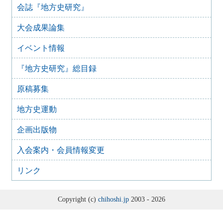
会誌『地方史研究』
大会書籍展示申し込みのご案内
2023年8月19日
大会成果論集
2023年度 第73回（館林）大会のご案内（最新）
2023年7月3日
イベント情報
2023年度 第73回（館林）大会のご案内
『地方史研究』総目録
2023年6月10日
「大会に関するアンケート調査」の実施について
原稿募集
2022年9月16日
2022年度 第72回（三重）大会
地方史運動
2021年11月26日
2021年度 地方史研究協議会 総会の表決に関する回答フォ
企画出版物
ーム
入会案内・会員情報変更
2021年9月19日
2021年度 第71回（茨城）大会
リンク
2021年9月19日
2021年度地方史研究協議会総会について
2020年11月9日
Copyright (c)
chihoshi.jp
2003 - 2026
2020年度 地方史研究協議会 総会の表決に関する回答フォ
ーム