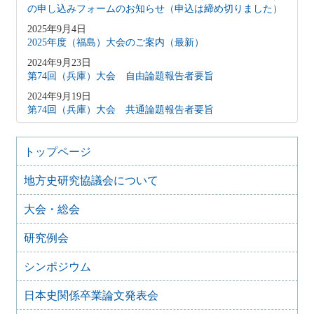
の申し込みフォームのお知らせ（申込は締め切りました）
2025年9月4日
2025年度（福島）大会のご案内（最新）
2024年9月23日
第74回（兵庫）大会 自由論題報告者要旨
2024年9月19日
第74回（兵庫）大会 共通論題報告者要旨
2024年9月4日
第74回（兵庫）大会 書籍・雑誌展示（出版社・研究会）
トップページ
の申し込みフォームのお知らせ
2024年9月1日
地方史研究協議会について
第74回（兵庫）大会 ポスター出展等のお知らせ
大会・総会
2024年8月25日
2024年度 第74回（兵庫）大会のご案内（最新）
研究例会
2024年2月7日
第73回大会（館林）レジュメ集販売のご案内
シンポジウム
2024年2月5日
2024年度 第74回（兵庫）大会のご案内
日本史関係卒業論文発表会
2023年8月19日