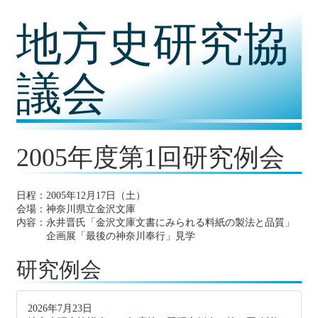
コ
地方史研究協
ン
テ
ン
ツ
議会
内
容
に
移
動
2005年度第1回研究例会
日程：2005年12月17日（土）
会場：神奈川県立金沢文庫
内容：永井晋氏「金沢文庫文書にみられる料紙の製法と品質」
企画展「最後の神奈川奉行」見学
研究例会
2026年7月23日