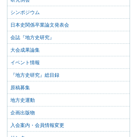
2024年度第8回研究例会のご案内（2025年9月27日）
2025年6月5日
シンポジウム
2024年度第7回研究例会（福島大会関連例会）（2025年7月
20日）
日本史関係卒業論文発表会
2025年6月5日
会誌『地方史研究』
2024年度第6回研究例会（2025年7月12日）
2025年5月12日
大会成果論集
2024年度第5回研究例会（2025年5月30日）
2025年2月27日
イベント情報
2024年度第4回研究例会（2025年3月30日）
『地方史研究』総目録
2025年1月21日
2024年度第3回研究例会（兵庫大会総括例会）（2025年2月
原稿募集
23日）
2024年12月25日
地方史運動
2024年度第２回研究例会（2025年１月22日）
2024年10月10日
企画出版物
2024年度第1回研究例会（交通史学会との合同例会）
（2024年11月10日）
入会案内・会員情報変更
2024年8月10日