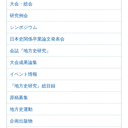
大会・総会
2025年10月31日
2025年11月のイベント（更新しました）
研究例会
2025年9月20日
2025年10月のイベント(更新しました)
シンポジウム
2025年7月28日
日本史関係卒業論文発表会
2025年8月のイベント
2025年7月27日
会誌『地方史研究』
2025年7月のイベント(更新しました)
大会成果論集
2025年6月2日
2025年6月のイベント
イベント情報
2025年4月26日
2025年5月のイベント
『地方史研究』総目録
2025年4月25日
2025年4月のイベント(更新しました)
原稿募集
2025年3月1日
2025年3月のイベント
地方史運動
2025年2月16日
企画出版物
2025年2月のイベント