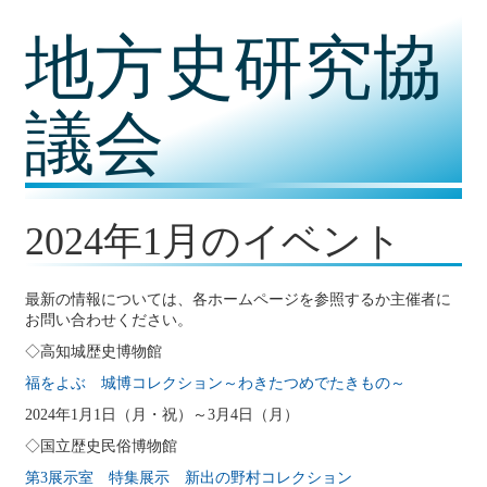
コ
地方史研究協
ン
テ
ン
ツ
議会
内
容
に
移
動
2024年1月のイベント
最新の情報については、各ホームページを参照するか主催者に
お問い合わせください。
◇高知城歴史博物館
福をよぶ 城博コレクション～わきたつめでたきもの～
2024年1月1日（月・祝）～3月4日（月）
◇国立歴史民俗博物館
第3展示室 特集展示 新出の野村コレクション