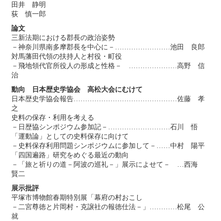
田井 静明
荻 慎一郎
論文
三新法期における郡長の政治姿勢
－神奈川県南多摩郡長を中心に－……………………池田 良郎
対馬藩田代領の扶持人と村役・町役
－飛地領代官所役人の形成と性格－ …………………高野 信
治
動向 日本歴史学協会 高松大会にむけて
日本歴史学協会報告………………………………………佐藤 孝
之
史料の保存・利用を考える
－日歴協シンポジウム参加記－………………………石川 悟
「運動論」としての史料保存に向けて
－史料保存利用問題シンポジウムに参加して－……中村 陽平
「四国遍路」研究をめぐる最近の動向
－「旅と祈りの道－阿波の巡礼－」展示によせて－ …西海
賢二
展示批評
平塚市博物館春期特別展「幕府の村おこし
－二宮尊徳と片岡村・克譲社の報徳仕法－」…………松尾 公
就