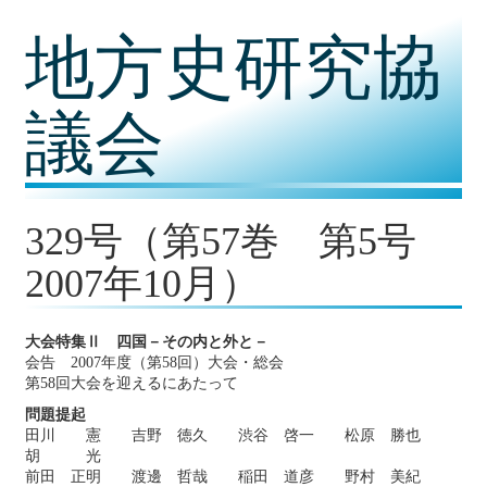
コ
地方史研究協
ン
テ
ン
ツ
議会
内
容
に
移
動
329号（第57巻 第5号
2007年10月）
大会特集Ⅱ 四国－その内と外と－
会告 2007年度（第58回）大会・総会
第58回大会を迎えるにあたって
問題提起
田川 憲 吉野 徳久 渋谷 啓一 松原 勝也
胡 光
前田 正明 渡邊 哲哉 稲田 道彦 野村 美紀