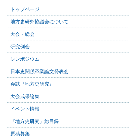
2025年8月10日
トップページ
「原稿募集」を変更致しました
地方史研究協議会について
2025年6月9日
『地方史研究』435号 第75巻第3号 2025年6月
大会・総会
2025年4月9日
『地方史研究』434号 第75巻第2号 2025年4月
研究例会
2025年2月10日
『地方史研究』433号 第75巻第1号 2025年2月
シンポジウム
2025年1月15日
日本史関係卒業論文発表会
『地方史研究』432号 第74巻第6号 2024年12月
2024年11月21日
会誌『地方史研究』
『地方史研究』431号 第74巻第5号 2024年10月
大会成果論集
2024年11月20日
『地方史研究』430号 第74巻第4号 2024年8月
イベント情報
2024年6月4日
『地方史研究』429号 第75巻第3号 2024年6月
『地方史研究』総目録
2024年6月4日
『地方史研究』428号 第74巻第2号 2024年4月
原稿募集