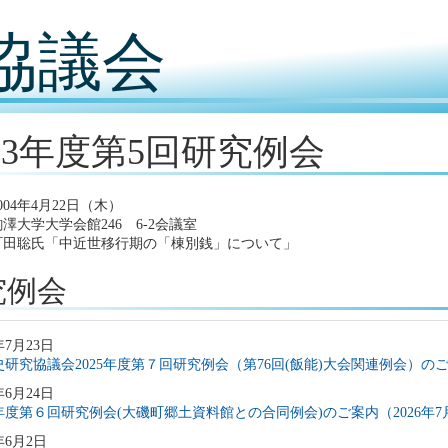
協議会
003年度第5回研究例会
004年4月22日（木）
澤大学大学会館246 6-2会議室
町田聡氏「中近世移行期の「棟別銭」について」
究例会
年7月23日
研究協議会2025年度第７回研究例会（第76回(飯能)大会関連例会）のご案
年6月24日
5年度第６回研究例会(大磯町郷土資料館との合同例会)のご案内（2026年7
年6月2日