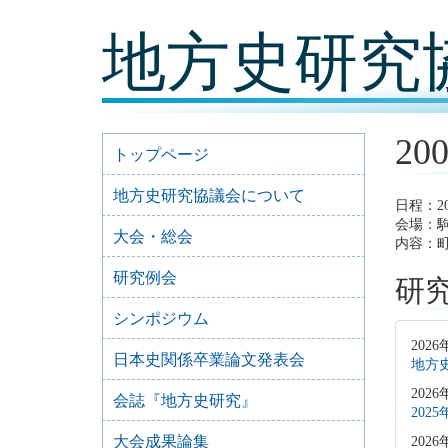
コ
地方史研究
ン
テ
ン
ツ
内
容
2
に
トップページ
移
動
地方史研究協議会について
日程：2
会場：駒
大会・総会
内容：
研究例会
研
シンポジウム
2026
日本史関係卒業論文発表会
地方史
2026
会誌『地方史研究』
202
大会成果論集
2026