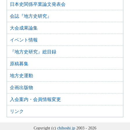
日本史関係卒業論文発表会
『地方史研究』431号 第74巻第5号 2024年10月
2024年11月20日
会誌『地方史研究』
『地方史研究』430号 第74巻第4号 2024年8月
大会成果論集
2024年6月4日
『地方史研究』429号 第75巻第3号 2024年6月
イベント情報
2024年6月4日
『地方史研究』428号 第74巻第2号 2024年4月
『地方史研究』総目録
2024年6月4日
『地方史研究』427号 第74巻第1号 2024年2月
原稿募集
2023年12月24日
『地方史研究』426号 第73巻第6号 2023年12月
地方史運動
2023年12月24日
企画出版物
『地方史研究』425号 第73巻第5号 2023年10月
2023年8月15日
入会案内・会員情報変更
『地方史研究』424号 第73巻第4号 2023年8月
リンク
2023年8月15日
『地方史研究』423号 第73巻第3号 2023年6月
2023年4月30日
Copyright (c)
chihoshi.jp
2003 - 2026