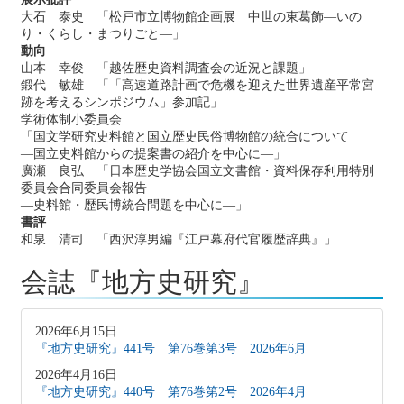
大石 泰史 「松戸市立博物館企画展 中世の東葛飾―いの
り・くらし・まつりごと―」
動向
山本 幸俊 「越佐歴史資料調査会の近況と課題」
鍛代 敏雄 「「高速道路計画で危機を迎えた世界遺産平常宮
跡を考えるシンポジウム」参加記」
学術体制小委員会
「国文学研究史料館と国立歴史民俗博物館の統合について
―国立史料館からの提案書の紹介を中心に―」
廣瀬 良弘 「日本歴史学協会国立文書館・資料保存利用特別
委員会合同委員会報告
―史料館・歴民博統合問題を中心に―」
書評
和泉 清司 「西沢淳男編『江戸幕府代官履歴辞典』」
会誌『地方史研究』
2026年6月15日
『地方史研究』441号 第76巻第3号 2026年6月
2026年4月16日
『地方史研究』440号 第76巻第2号 2026年4月