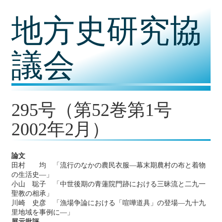
コ
地方史研究協
ン
テ
ン
ツ
議会
内
容
に
移
動
295号（第52巻第1号
2002年2月）
論文
田村 均 「流行のなかの農民衣服―幕末期農村の布と着物
の生活史―」
小山 聡子 「中世後期の青蓮院門跡における三昧流と二九一
聖教の相承」
川崎 史彦 「漁場争論における「喧嘩道具」の登場―九十九
里地域を事例に―」
展示批評