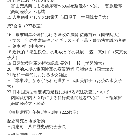
14 近世における昆布交易
－富山売薬商による薩摩藩への昆布廻送を中心に－ 菅原慶郎
（高崎経済大・地域）
15 人生儀礼としてのお歯黒 市田奨子（学習院女子大）
第3会場（237教室）
16 幕末期黒羽藩における藩政の展開 佐藤寛宣（國學院大）
17 文久二年の生麦事件とイギリス－英・幕・薩の法意識の考察
－ 鈴木 祥（中央大）
18 近代的「衛生観念」の形成とその発展 森 真知子（東京女
子大）
19 日露戦後陸軍の権益認識 長谷川 怜（学習院大）
20 明治末期の帝国陸軍の変質過程 貝瀬健太（国士舘大）
21 昭和十年代における少女雑誌
－「非常時」から守られた世界－ 武田美紗子（お茶の水女子
大）
22 日本国憲法制定初期過程における憲法調査について
－内閣及び内大臣府による併行調査問題を中心に－ 三瓶敬裕
（高崎経済大・経済）
《特別講座》午後1時～2時（222教室）
歴史研究と地域活動
三浦忠司（八戸歴史研究会会長）