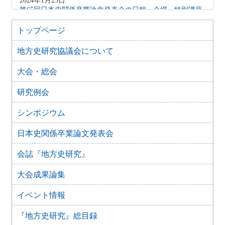
2024年1月23日
第65回日本史関係卒業論文発表会の日程・会場・特別講座
について
トップページ
2023年3月20日
第64回日本史関係卒業論文発表会のお知らせ
地方史研究協議会について
2023年2月14日
第64回日本史関係卒業論文発表会の日程・会場・特別講座
大会・総会
について
研究例会
2022年3月17日
第63回日本史関係卒業論文発表会
シンポジウム
2021年4月21日
第61回日本史関係卒業論文発表会
日本史関係卒業論文発表会
2021年3月25日
第62回日本史関係卒業論文発表会のご案内
会誌『地方史研究』
2020年3月29日
第61回日本史関係卒業論文発表会 延期のお知らせ
大会成果論集
2019年3月19日
イベント情報
第60回日本史関係卒業論文発表会のご案内
2019年2月19日
『地方史研究』総目録
第60回日本史関係卒業論文発表会の日程・会場について