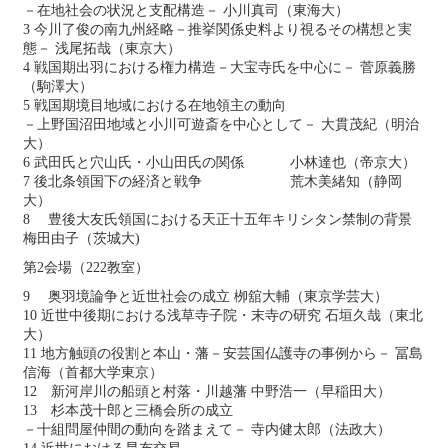
－在地社会の状況と支配構造－ 小川真司（東海大）
3 今川了俊の南九州経略－推挙関係史料より視るその構想と実
態－ 浅尾拓哉（東京大）
4 戦国期出羽における権力構造－大宝寺氏を中心に－ 菅原義勝
（駒澤大）
5 戦国期境目地域における在地領主の動向
－上野国沼田地域と小川可遊斎を中心として－ 大貫茂紀（明治
大）
6 武田氏と穴山氏・小山田氏の関係 小林達也（帝京大）
7 後北条領国下の経済と戦争 荒木美緒知（静岡
大）
8 豊後大友氏領国における天正十五年キリシタン禁制の背景
梅田由子（茨城大)
第2会場（222教室）
9 奥羽境論争と近世社会の成立 栁舘大輔（東京学芸大）
10 近世中後期における浅草寺子院・末寺の研究 石垣久哉（東北
大）
11 地方触頭の役割と本山・藩－安芸国仏護寺の事例から－ 冨島
信海（首都大学東京）
12 新河岸川の船頭と村落・川越藩 中野浩一（早稲田大）
13 杉本茂十郎と三橋会所の成立
－十組問屋仲間の動向を踏まえて－ 寺内健太郎（法政大）