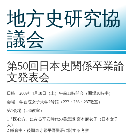
コ
地方史研究協
ン
テ
ン
ツ
議会
内
容
に
移
動
第50回日本史関係卒業論
文発表会
日時 2009年4月18日（土）午前11時開会（開場10時半）
会場 学習院女子大学2号館（222・236・237教室）
第1会場（236教室）
1「医心方」にみる平安時代の美意識 宮本麻衣子（日本女子
大）
2 鎌倉中・後期東寺領平野殿荘に関する考察