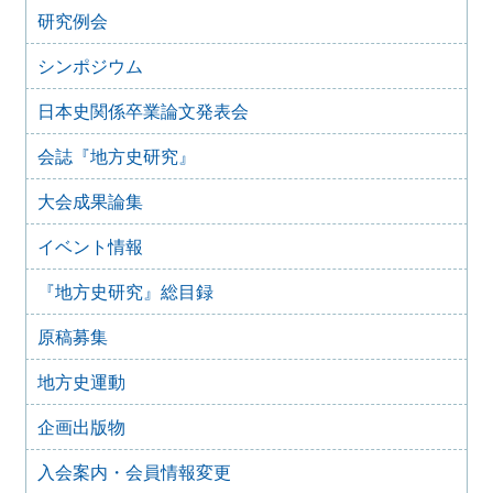
2025年9月3日
研究例会
2024年度第8回研究例会のご案内（2025年9月27日）
2025年6月5日
シンポジウム
2024年度第7回研究例会（福島大会関連例会）（2025年7月
20日）
日本史関係卒業論文発表会
2025年6月5日
会誌『地方史研究』
2024年度第6回研究例会（2025年7月12日）
2025年5月12日
大会成果論集
2024年度第5回研究例会（2025年5月30日）
2025年2月27日
イベント情報
2024年度第4回研究例会（2025年3月30日）
『地方史研究』総目録
2025年1月21日
2024年度第3回研究例会（兵庫大会総括例会）（2025年2月
原稿募集
23日）
2024年12月25日
地方史運動
2024年度第２回研究例会（2025年１月22日）
2024年10月10日
企画出版物
2024年度第1回研究例会（交通史学会との合同例会）
（2024年11月10日）
入会案内・会員情報変更