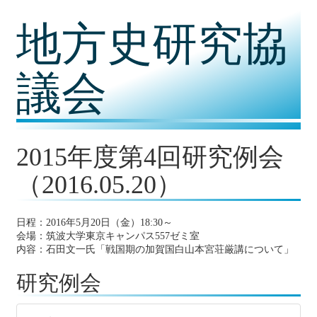
コ
地方史研究協
ン
テ
ン
ツ
議会
内
容
に
移
動
2015年度第4回研究例会
（2016.05.20）
日程：2016年5月20日（金）18:30～
会場：筑波大学東京キャンパス557ゼミ室
内容：石田文一氏「戦国期の加賀国白山本宮荘厳講について」
研究例会