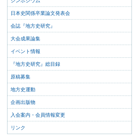
シンポジウム
2025年7月28日
日本史関係卒業論文発表会
2025年8月のイベント
2025年7月27日
会誌『地方史研究』
2025年7月のイベント(更新しました)
大会成果論集
2025年6月2日
2025年6月のイベント
イベント情報
2025年4月26日
2025年5月のイベント
『地方史研究』総目録
2025年4月25日
2025年4月のイベント(更新しました)
原稿募集
2025年3月1日
2025年3月のイベント
地方史運動
2025年2月16日
企画出版物
2025年2月のイベント
2024年11月22日
入会案内・会員情報変更
2024年12月のイベント
リンク
2024年10月29日
2024年11月のイベント