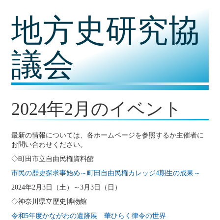
コ
地方史研究協
ン
テ
ン
ツ
議会
内
容
に
移
動
2024年2月のイベント
最新の情報については、各ホームページを参照するか主催者に
お問い合わせください。
◇町田市立自由民権資料館
市民の歴史探求事始め～町田自由民権カレッジ4期生の成果～
2024年2月3日（土）～3月3日（日）
◇神奈川県立歴史博物館
令和5年度かながわの遺跡展 華ひらく律令の世界