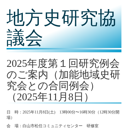
コ
地方史研究協
ン
テ
ン
ツ
議会
内
容
に
移
動
2025年度第１回研究例会
のご案内（加能地域史研
究会との合同例会）
（2025年11月8日）
日 時：2025年11月8日(土) 13時00分〜16時30分（12時30分開
場）
会 場：白山市松任コミュニティセンター 研修室