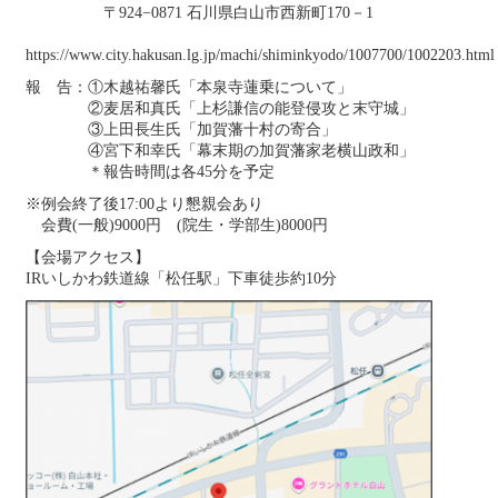
〒924−0871 石川県白山市西新町170－1
https://www.city.hakusan.lg.jp/machi/shiminkyodo/1007700/1002203.html
報 告：①木越祐馨氏「本泉寺蓮乗について」
②麦居和真氏「上杉謙信の能登侵攻と末守城」
③上田長生氏「加賀藩十村の寄合」
④宮下和幸氏「幕末期の加賀藩家老横山政和」
＊報告時間は各45分を予定
※例会終了後17:00より懇親会あり
会費(一般)9000円 (院生・学部生)8000円
【会場アクセス】
IRいしかわ鉄道線「松任駅」下車徒歩約10分