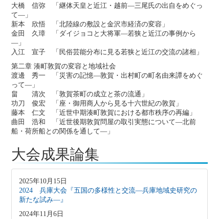
大橋 信弥 「継体天皇と近江・越前―三尾氏の出自をめぐっ
て―」
新本 欣悟 「北陸線の敷設と金沢市経済の変容」
金田 久璋 「ダイジョコと大将軍―若狭と近江の事例から
―」
入江 宣子 「民俗芸能分布に見る若狭と近江の交流の諸相」
第二章 湊町敦賀の変容と地域社会
渡邊 秀一 「災害の記憶―敦賀・出村町の町名由来譚をめぐ
って―」
畠 清次 「敦賀茶町の成立と茶の流通」
功刀 俊宏 「座・御用商人から見る十六世紀の敦賀」
藤本 仁文 「近世中期湊町敦賀における都市秩序の再編」
曲田 浩和 「近世後期敦賀問屋の取引実態について―北前
船・荷所船との関係を通して―」
大会成果論集
2025年10月15日
2024 兵庫大会『五国の多様性と交流―兵庫地域史研究の
新たな試み―』
2024年11月6日