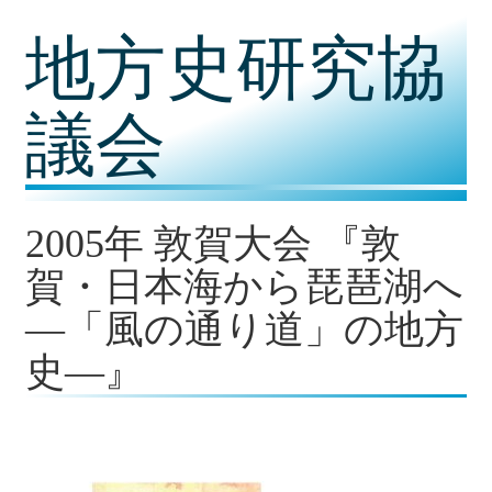
コ
地方史研究協
ン
テ
ン
ツ
議会
内
容
に
移
動
2005年 敦賀大会 『敦
賀・日本海から琵琶湖へ
―「風の通り道」の地方
史―』