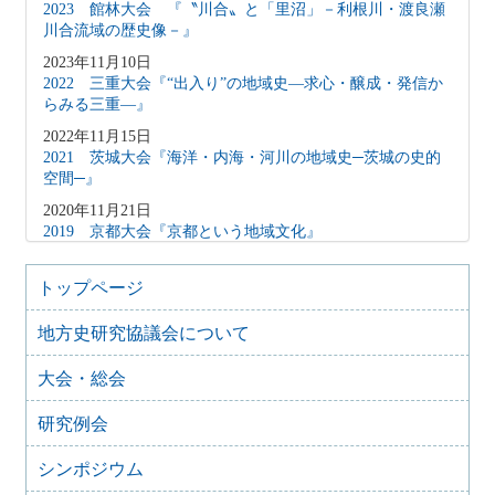
2023 館林大会 『〝川合〟と「里沼」－利根川・渡良瀬
川合流域の歴史像－』
2023年11月10日
2022 三重大会『“出入り”の地域史―求心・醸成・発信か
らみる三重―』
2022年11月15日
2021 茨城大会『海洋・内海・河川の地域史─茨城の史的
空間─』
2020年11月21日
2019 京都大会『京都という地域文化』
2019年10月6日
2018 神奈川大会『拠点にみる相武の地域史―鎌倉・小田
トップページ
原・横浜―』
地方史研究協議会について
2018年10月20日
2017 徳島発展の歴史的基盤―「地力」と地域社会―
大会・総会
2017年10月8日
2016 信越国境の歴史像-「間」と「境」の地方史-
研究例会
2017年4月14日
2015 三河大会『三河―交流からみる地域形成とその変容』
シンポジウム