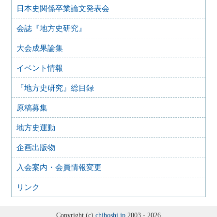
2015年10月25日
日本史関係卒業論文発表会
2014年 埼玉大会 『北武蔵の地域形成―水と地形が織りな
す歴史像―』
会誌『地方史研究』
2014年12月12日
2013年 金沢大会 『〝伝統〞の礎―加賀・能登・金沢の地
大会成果論集
域史―』
2014年3月14日
イベント情報
2012年 東京大会 『地方史活動の再構築 新たな実践のか
たち』
『地方史研究』総目録
2013年2月26日
原稿募集
2011年 庄内大会 『出羽庄内の風土と歴史像』
2011年10月21日
地方史運動
2010年 成田大会 『北総地域の水辺と台地―生活空間の歴
史的変容―』
企画出版物
2010年11月4日
2009年 都城大会 『南九州の地域形成と境界性―都城から
入会案内・会員情報変更
の歴史像―』
2009年10月23日
リンク
2008年 茨城大会 『茨城の歴史的環境と地域形成』
2008年10月10日
Copyright (c)
chihoshi.jp
2003 - 2026