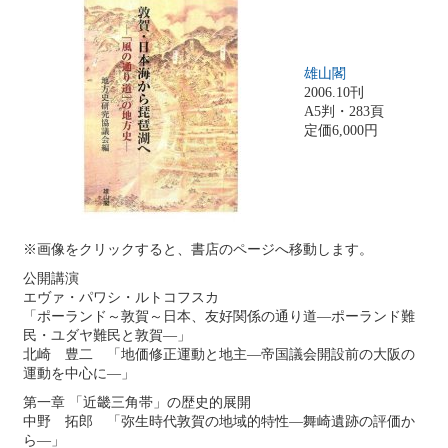
雄山閣
2006.10刊
A5判・283頁
定価6,000円
※画像をクリックすると、書店のページへ移動します。
公開講演
エヴァ・パワシ・ルトコフスカ
「ポーランド～敦賀～日本、友好関係の通り道―ポーランド難
民・ユダヤ難民と敦賀―」
北崎 豊二 「地価修正運動と地主―帝国議会開設前の大阪の
運動を中心に―」
第一章 「近畿三角帯」の歴史的展開
中野 拓郎 「弥生時代敦賀の地域的特性―舞崎遺跡の評価か
ら―」