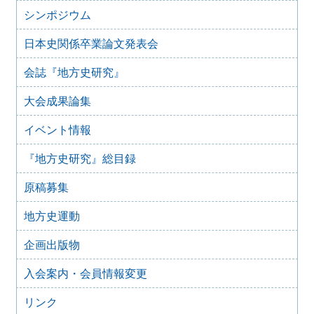
反対する声明
シンポジウム
2023年5月13日
「改正博物館法に関するアンケート調査」結果の公開につ
日本史関係卒業論文発表会
いて
会誌『地方史研究』
2023年1月26日
「国立国会図書館デジタルコレクションの著作権処理の改
善による知識情報基盤の拡充を求めます」
大会成果論集
2022年9月28日
イベント情報
2022年10月1日 「改正博物館法に関するアンケート調査」
の実施について
『地方史研究』総目録
2021年9月15日
歴史学関係学会 ハラスメント防止宣言
原稿募集
2021年3月3日
「高輪築堤」の保存を求める要望書
地方史運動
2021年2月26日
企画出版物
「高輪築堤」遺構の保存・公開の要望
2020年11月6日
入会案内・会員情報変更
日本学術会議第 25 期推薦会員任命拒否に関する人文・社
会科学系学協会共同声明
リンク