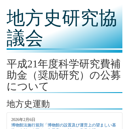
コ
地方史研究協
ン
テ
ン
ツ
議会
内
容
に
移
動
平成21年度科学研究費補
助金（奨励研究）の公募
について
地方史運動
2026年2月6日
博物館法施行規則「博物館の設置及び運営上の望ましい基