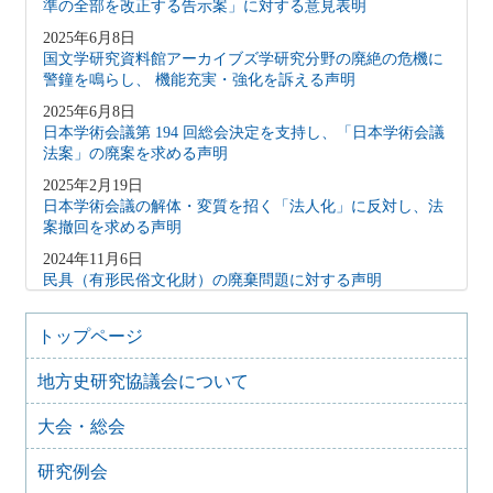
準の全部を改正する告示案」に対する意見表明
2025年6月8日
国文学研究資料館アーカイブズ学研究分野の廃絶の危機に
警鐘を鳴らし、 機能充実・強化を訴える声明
2025年6月8日
日本学術会議第 194 回総会決定を支持し、「日本学術会議
法案」の廃案を求める声明
2025年2月19日
日本学術会議の解体・変質を招く「法人化」に反対し、法
案撤回を求める声明
2024年11月6日
民具（有形民俗文化財）の廃棄問題に対する声明
2024年1月17日
能登半島地震で被災された皆様へ
トップページ
2023年12月8日
地方史研究協議会について
藤沢市文書館の機能維持にかかわる要望書
2023年6月10日
大会・総会
日本学術会議声明「「説明」ではなく「対話」を、「拙速
な法改正」ではなく「開かれた協議の場」を」（二〇二三
研究例会
年四月一八日）を支持し、日本学術会議法の拙速な改正に