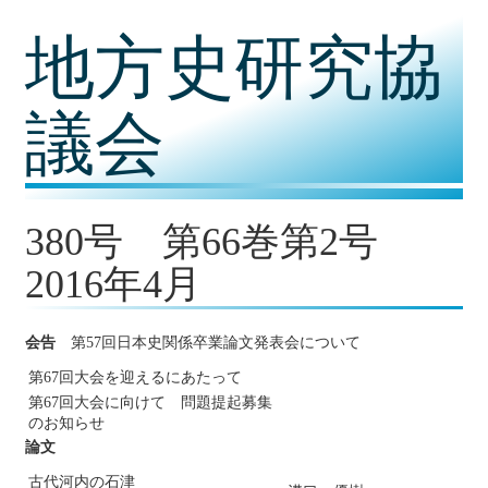
コ
地方史研究協
ン
テ
ン
ツ
議会
内
容
に
移
動
380号 第66巻第2号
2016年4月
会告
第57回日本史関係卒業論文発表会について
第67回大会を迎えるにあたって
第67回大会に向けて 問題提起募集
のお知らせ
論文
古代河内の石津