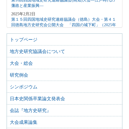
第16回四国地域史研究連絡協議会(高知)大会―江戸時代の
藩政と産業振興―
2025年2月2日
第１５回四国地域史研究連絡協議会（徳島）大会・第４１
回徳島地方史研究会公開大会 「四国の城下町」（2025年
2月15日）
2024年10月27日
トップページ
地方史研究協議会歴史教育シンポジウム 地方史研究と歴
史教育
地方史研究協議会について
2024年8月9日
大会・総会
歴史シンポジウム 水無瀬離宮の黎明と終焉～水無瀬とい
う場を考える
研究例会
2024年4月16日
「後鳥羽上皇が造った都市 水無瀬離宮を考える」
シンポジウム
2023年6月26日
四国地域史研究連絡協議会香川大会＋香川歴史学会70周年
日本史関係卒業論文発表会
記念大会 古代四国における都鄙間・地域間交流（2023年
7月29日）
会誌『地方史研究』
2023年2月25日
【オンライン】群馬歴史資料継承ネットワーク（ぐんま史
大会成果論集
料ネット） 群馬県立女子大学群馬学センター ぐんま地域