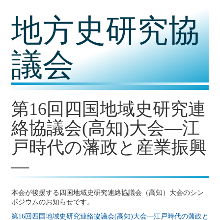
コ
地方史研究協
ン
テ
ン
ツ
議会
内
容
に
移
動
第16回四国地域史研究連
絡協議会(高知)大会―江
戸時代の藩政と産業振興
―
本会が後援する四国地域史研究連絡協議会（高知）大会のシン
ポジウムのお知らせです。
第16回四国地域史研究連絡協議会(高知)大会―江戸時代の藩政と