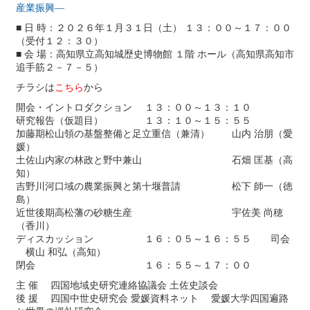
産業振興―
■ 日 時：２０２６年１月３１日（土） １３：００～１７：００
（受付１２：３０）
■ 会 場：高知県立高知城歴史博物館 １階 ホール（高知県高知市
追手筋２－７－５）
チラシは
こちら
から
開会・イントロダクション １３：００～１３：１０
研究報告（仮題目） １３：１０～１５：５５
加藤期松山領の基盤整備と足立重信（兼清） 山内 治朋（愛
媛）
土佐山内家の林政と野中兼山 石畑 匡基（高
知）
吉野川河口域の農業振興と第十堰普請 松下 師一（徳
島）
近世後期高松藩の砂糖生産 宇佐美 尚穂
（香川）
ディスカッション １６：０５～１６：５５ 司会
横山 和弘（高知）
閉会 １６：５５～１７：００
主 催 四国地域史研究連絡協議会 土佐史談会
後 援 四国中世史研究会 愛媛資料ネット 愛媛大学四国遍路