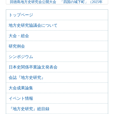
回徳島地方史研究会公開大会 「四国の城下町」（2025年
2月15日）
2024年10月27日
トップページ
地方史研究協議会歴史教育シンポジウム 地方史研究と歴
史教育
地方史研究協議会について
2024年8月9日
大会・総会
歴史シンポジウム 水無瀬離宮の黎明と終焉～水無瀬とい
う場を考える
研究例会
2024年4月16日
「後鳥羽上皇が造った都市 水無瀬離宮を考える」
シンポジウム
2023年6月26日
四国地域史研究連絡協議会香川大会＋香川歴史学会70周年
日本史関係卒業論文発表会
記念大会 古代四国における都鄙間・地域間交流（2023年
7月29日）
会誌『地方史研究』
2023年2月25日
【オンライン】群馬歴史資料継承ネットワーク（ぐんま史
大会成果論集
料ネット） 群馬県立女子大学群馬学センター ぐんま地域
文化遺産フォーラム 2022開催のお知らせ
イベント情報
2022年8月28日
『地方史研究』総目録
第 17 回シンポジウム 歴史教科書・いままでとこれから
開催のお知らせ