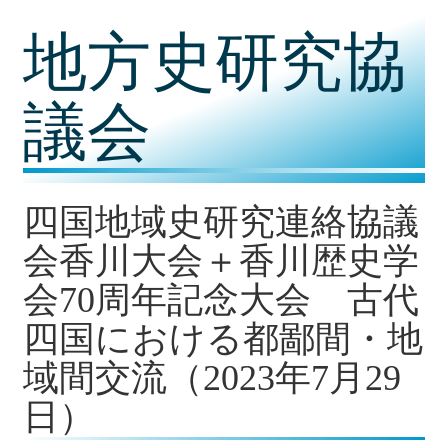
コ
地方史研究協
ン
テ
ン
ツ
議会
内
容
に
移
動
四国地域史研究連絡協議
会香川大会＋香川歴史学
会70周年記念大会 古代
四国における都鄙間・地
域間交流（2023年7月29
日）