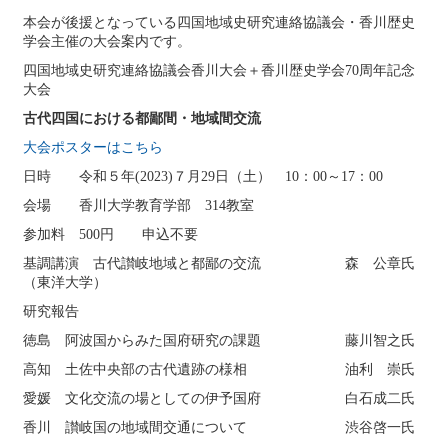
本会が後援となっている四国地域史研究連絡協議会・香川歴史
学会主催の大会案内です。
四国地域史研究連絡協議会香川大会＋香川歴史学会70周年記念
大会
古代四国における都鄙間・地域間交流
大会ポスターはこちら
日時 令和５年(2023)７月29日（土） 10：00～17：00
会場 香川大学教育学部 314教室
参加料 500円 申込不要
基調講演 古代讃岐地域と都鄙の交流 森 公章氏
（東洋大学）
研究報告
徳島 阿波国からみた国府研究の課題 藤川智之氏
高知 土佐中央部の古代遺跡の様相 油利 崇氏
愛媛 文化交流の場としての伊予国府 白石成二氏
香川 讃岐国の地域間交通について 渋谷啓一氏