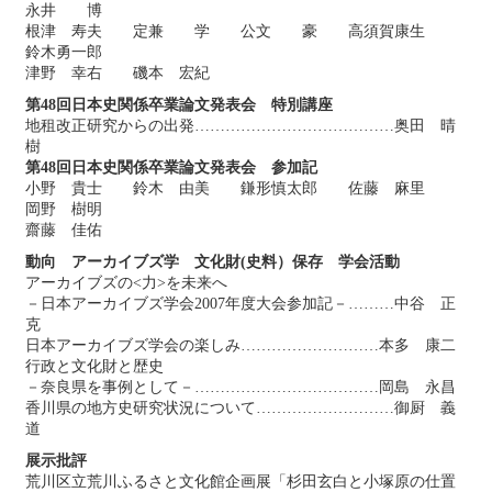
永井 博
根津 寿夫 定兼 学 公文 豪 高須賀康生
鈴木勇一郎
津野 幸右 磯本 宏紀
第48回日本史関係卒業論文発表会 特別講座
地租改正研究からの出発…………………………………奥田 晴
樹
第48回日本史関係卒業論文発表会 参加記
小野 貴士 鈴木 由美 鎌形慎太郎 佐藤 麻里
岡野 樹明
齋藤 佳佑
動向 アーカイブズ学 文化財(史料）保存 学会活動
アーカイブズの<力>を未来へ
－日本アーカイブズ学会2007年度大会参加記－………中谷 正
克
日本アーカイブズ学会の楽しみ………………………本多 康二
行政と文化財と歴史
－奈良県を事例として－………………………………岡島 永昌
香川県の地方史研究状況について………………………御厨 義
道
展示批評
荒川区立荒川ふるさと文化館企画展「杉田玄白と小塚原の仕置