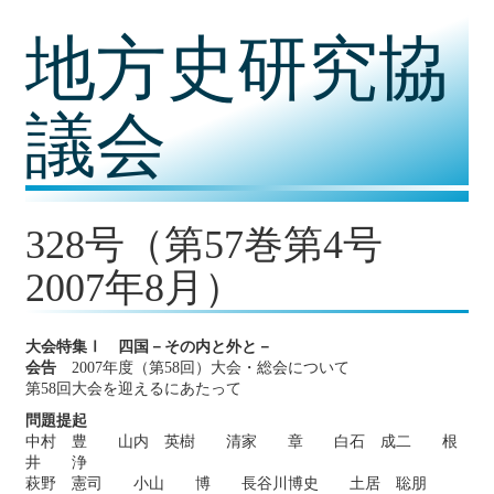
コ
地方史研究協
ン
テ
ン
ツ
議会
内
容
に
移
動
328号（第57巻第4号
2007年8月）
大会特集Ⅰ 四国－その内と外と－
会告
2007年度（第58回）大会・総会について
第58回大会を迎えるにあたって
問題提起
中村 豊 山内 英樹 清家 章 白石 成二 根
井 浄
萩野 憲司 小山 博 長谷川博史 土居 聡朋