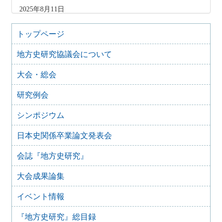
2025年8月11日
『地方史研究』436号 第75巻第4号 2025年8月
2025年8月10日
トップページ
「原稿募集」を変更致しました
地方史研究協議会について
2025年6月9日
『地方史研究』435号 第75巻第3号 2025年6月
大会・総会
2025年4月9日
『地方史研究』434号 第75巻第2号 2025年4月
研究例会
2025年2月10日
『地方史研究』433号 第75巻第1号 2025年2月
シンポジウム
2025年1月15日
日本史関係卒業論文発表会
『地方史研究』432号 第74巻第6号 2024年12月
2024年11月21日
会誌『地方史研究』
『地方史研究』431号 第74巻第5号 2024年10月
大会成果論集
2024年11月20日
『地方史研究』430号 第74巻第4号 2024年8月
イベント情報
2024年6月4日
『地方史研究』429号 第75巻第3号 2024年6月
『地方史研究』総目録