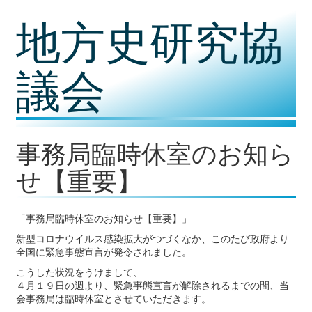
コ
地方史研究協
ン
テ
ン
ツ
議会
内
容
に
移
動
事務局臨時休室のお知ら
せ【重要】
「事務局臨時休室のお知らせ【重要】」
新型コロナウイルス感染拡大がつづくなか、このたび政府より
全国に緊急事態宣言が発令されました。
こうした状況をうけまして、
４月１９日の週より、緊急事態宣言が解除されるまでの間、当
会事務局は臨時休室とさせていただきます。