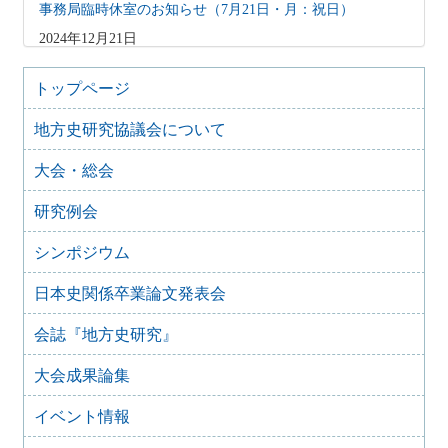
事務局臨時休室のお知らせ（7月21日・月：祝日）
2024年12月21日
会員の皆様へ 会誌発送の遅れにつきお詫び
2024年6月24日
トップページ
【会員向け】メールアドレス登録のお願い
地方史研究協議会について
2020年5月26日
事務局臨時休室のお知らせ【重要】
大会・総会
2020年4月17日
事務局臨時休室のお知らせ【重要】
研究例会
2020年4月6日
事務局開室日変更のお知らせ【重要】
シンポジウム
2020年4月6日
日本史関係卒業論文発表会
臨時休室のお知らせ（4月7日・10日）
2020年3月26日
会誌『地方史研究』
臨時休室のお知らせ
大会成果論集
2019年12月20日
臨時休室のお知らせ
イベント情報