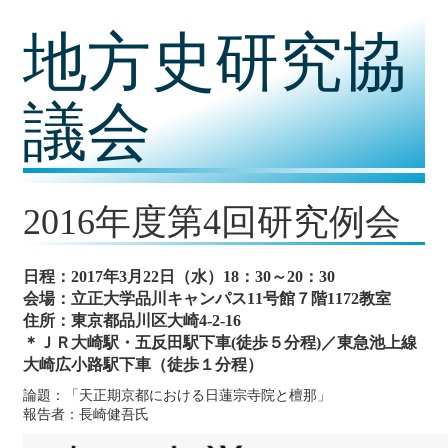
コ
地方史研究協
ン
テ
ン
ツ
議会
内
容
に
移
動
2016年度第4回研究例会
日程：2017年3月22日（水）18：30～20：30
会場：立正大学品川キャンパス11号館７階1172教室
住所：
東京都品川区大崎4-2-16
＊ＪＲ大崎駅・五反田駅下車(徒歩５分程)／東急池上線
大崎広小路駅下車（徒歩１分程）
論題：「天正期京都における日蓮宗寺院と檀那」
報告者：長崎健吾氏