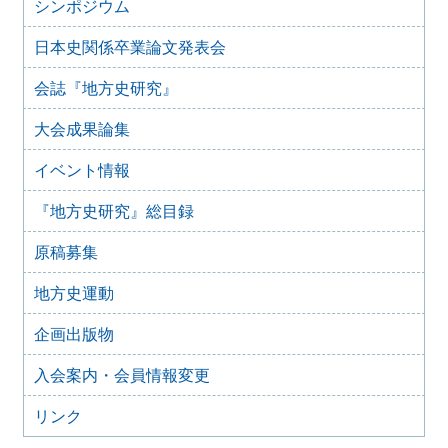
2025年6月5日
シンポジウム
2024年度第7回研究例会（福島大会関連例会）（2025年7月
20日）
日本史関係卒業論文発表会
2025年6月5日
会誌『地方史研究』
2024年度第6回研究例会（2025年7月12日）
2025年5月12日
大会成果論集
2024年度第5回研究例会（2025年5月30日）
2025年2月27日
イベント情報
2024年度第4回研究例会（2025年3月30日）
『地方史研究』総目録
2025年1月21日
2024年度第3回研究例会（兵庫大会総括例会）（2025年2月
原稿募集
23日）
2024年12月25日
地方史運動
2024年度第２回研究例会（2025年１月22日）
2024年10月10日
企画出版物
2024年度第1回研究例会（交通史学会との合同例会）
（2024年11月10日）
入会案内・会員情報変更
2024年8月10日
2023年度第8回研究例会（那須文化研究会との合同例会）
リンク
（2024年9月15日）