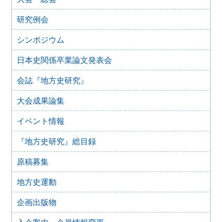
2024年8月25日
2024年度 第74回（兵庫）大会のご案内（最新）
研究例会
2024年2月7日
第73回大会（館林）レジュメ集販売のご案内
シンポジウム
2024年2月5日
2024年度 第74回（兵庫）大会のご案内
日本史関係卒業論文発表会
2023年8月19日
会誌『地方史研究』
大会書籍展示申し込みのご案内
2023年8月19日
大会成果論集
2023年度 第73回（館林）大会のご案内（最新）
2023年7月3日
イベント情報
2023年度 第73回（館林）大会のご案内
『地方史研究』総目録
2023年6月10日
「大会に関するアンケート調査」の実施について
原稿募集
2022年9月16日
2022年度 第72回（三重）大会
地方史運動
2021年11月26日
2021年度 地方史研究協議会 総会の表決に関する回答フォ
企画出版物
ーム