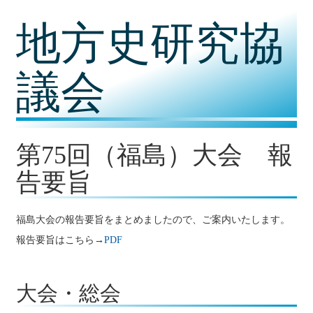
コ
地方史研究協
ン
テ
ン
ツ
議会
内
容
に
移
動
第75回（福島）大会 報
告要旨
福島大会の報告要旨をまとめましたので、ご案内いたします。
報告要旨はこちら→
PDF
大会・総会