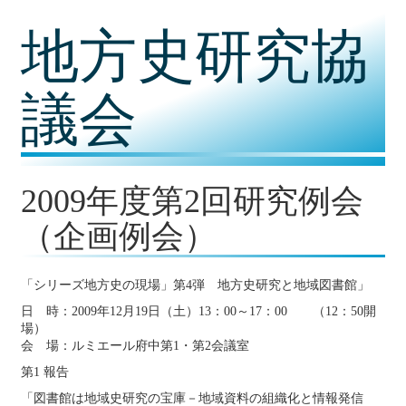
コ
地方史研究協
ン
テ
ン
ツ
議会
内
容
に
移
動
2009年度第2回研究例会
（企画例会）
「シリーズ地方史の現場」第4弾 地方史研究と地域図書館」
日 時：2009年12月19日（土）13：00～17：00 （12：50開
場）
会 場：ルミエール府中第1・第2会議室
第1 報告
「図書館は地域史研究の宝庫－地域資料の組織化と情報発信