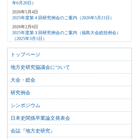
年6月20日）
2026年5月4日
2025年度第４回研究例会のご案内（2026年5月21日）
2026年2月6日
2025年度第３回研究例会のご案内（福島大会総括例会）
（2025年3月1日）
2025年12月5日
2025年度第２回研究例会のご案内（伊予史談会との合同例
トップページ
会）（2026年１月11日）
地方史研究協議会について
2025年10月7日
2025年度第１回研究例会のご案内（加能地域史研究会との
大会・総会
合同例会）（2025年11月8日）
2025年9月3日
研究例会
2024年度第8回研究例会のご案内（2025年9月27日）
2025年6月5日
シンポジウム
2024年度第7回研究例会（福島大会関連例会）（2025年7月
20日）
日本史関係卒業論文発表会
2025年6月5日
会誌『地方史研究』
2024年度第6回研究例会（2025年7月12日）