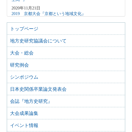
2020年11月21日
2019 京都大会『京都という地域文化』
2019年10月6日
2018 神奈川大会『拠点にみる相武の地域史―鎌倉・小田
トップページ
原・横浜―』
地方史研究協議会について
2018年10月20日
2017 徳島発展の歴史的基盤―「地力」と地域社会―
大会・総会
2017年10月8日
2016 信越国境の歴史像-「間」と「境」の地方史-
研究例会
2017年4月14日
2015 三河大会『三河―交流からみる地域形成とその変容』
シンポジウム
2015年10月25日
日本史関係卒業論文発表会
2014年 埼玉大会 『北武蔵の地域形成―水と地形が織りな
す歴史像―』
会誌『地方史研究』
2014年12月12日
2013年 金沢大会 『〝伝統〞の礎―加賀・能登・金沢の地
大会成果論集
域史―』
2014年3月14日
イベント情報
2012年 東京大会 『地方史活動の再構築 新たな実践のか