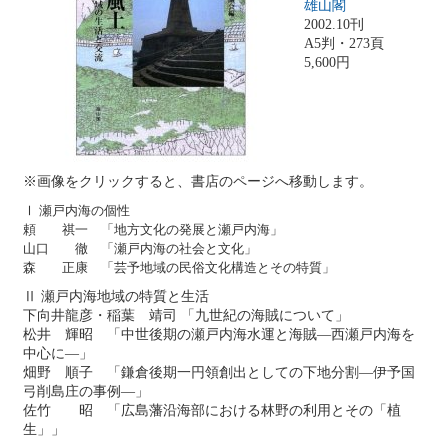
雄山閣
2002.10刊
A5判・273頁
5,600円
※画像をクリックすると、書店のページへ移動します。
Ⅰ 瀬戸内海の個性
頼 祺一 「地方文化の発展と瀬戸内海」
山口 徹 「瀬戸内海の社会と文化」
森 正康 「芸予地域の民俗文化構造とその特質」
Ⅱ 瀬戸内海地域の特質と生活
下向井龍彦・稲葉 靖司 「九世紀の海賊について」
松井 輝昭 「中世後期の瀬戸内海水運と海賊―西瀬戸内海を
中心に―」
畑野 順子 「鎌倉後期一円領創出としての下地分割―伊予国
弓削島庄の事例―」
佐竹 昭 「広島藩沿海部における林野の利用とその「植
生」」