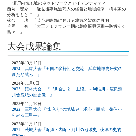
Ⅲ 瀬戸内海地域のネットワークとアイデンティティ
西向 宏介 「近世後期尾道商人の経営と地域経済―橋本家の
分析をもとに―」
落合 功 「芸予島嶼部における地方名望家の展開」
片岡 智 「大正デモクラシー期の島嶼振興運動―融解する
島々―」
大会成果論集
2025年10月15日
2024 兵庫大会『五国の多様性と交流―兵庫地域史研究の
新たな試み―』
2024年11月6日
2023 館林大会 『〝川合〟と「里沼」－利根川・渡良瀬
川合流域の歴史像－』
2023年11月10日
2022 三重大会『“出入り”の地域史―求心・醸成・発信か
らみる三重―』
2022年11月15日
2021 茨城大会『海洋・内海・河川の地域史─茨城の史的
空間─』