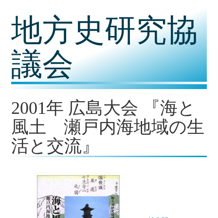
コ
地方史研究協
ン
テ
ン
ツ
議会
内
容
に
移
動
2001年 広島大会 『海と
風土 瀬戸内海地域の生
活と交流』