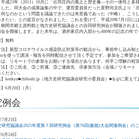
平成23年（2011）10月に「出羽庄内の風土と歴史像―その一体性と
ました。同大会の成果論集の中で、運営委員長だった星野尚文氏より「
は何なのかという問題を議論できたのは有意義であった（中略）、こう
きたい」との提言がなされました。これを受けて、平成29年7月1日に
、鶴岡市郷土資料館と地方史研究協議会との合同研究例会が開催されまし
例会を開催します。また本年は、酒井家庄内入部から400年の記念の年
費】無料
方法】新型コロナウイルス感染防止対策等の観点から、事前申し込み制
oomを使って講演・報告を同時配信させて頂く予定です。参加をご希望
合は、リモートでの参加をお願いする場合があります。何卒ご理解の程
方法】①ご氏名、③ご所属、③ご連絡先、④参加方法（会場／リモート
絡ください。
】kenkyu■chihoshi.jp（地方史研究協議会研究小委員会）■を@に
】6月20日（月）
究例会
年7月23日
研究協議会2025年度第７回研究例会（第76回(飯能)大会関連例会）のご案
年6月24日