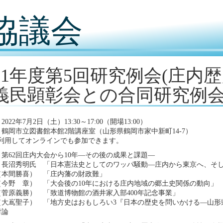
協議会
021年度第5回研究例会(庄
義民顕彰会との合同研究例会
022年7月2日（土）13:30～17:00（開場13:00）
鶴岡市立図書館本館2階講座室（山形県鶴岡市家中新町14-7）
を利用してオンラインでも参加できます。
第62回庄内大会から10年―その後の成果と課題―
 長沼秀明氏 「日本憲法史としてのワッパ騒動―庄内から東京へ、そ
（本間勝喜） 「庄内藩の財政難」
（今野 章） 「大会後の10年における庄内地域の郷土史関係の動向」
菅原義勝） 「致道博物館の酒井家入部400年記念事業」
（大嶌聖子） 「地方史はおもしろい3『日本の歴史を問いかける―山形
討論