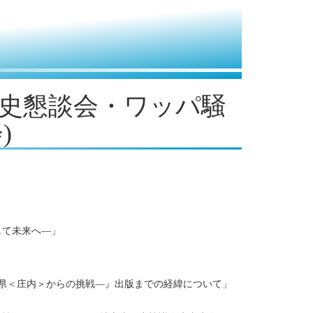
内歴史懇談会・ワッパ騒
)
して未来へ―」
県＜庄内＞からの挑戦―』出版までの経緯について」