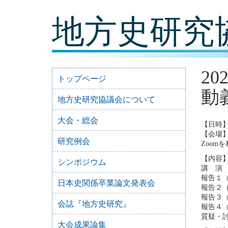
コ
地方史研究
ン
テ
ン
ツ
内
容
2
に
トップページ
移
動
動
地方史研究協議会について
大会・総会
【日時】2
【会場】
研究例会
Zoom
【内容】
シンポジウム
講 演
報告１
日本史関係卒業論文発表会
報告２
報告３（
会誌『地方史研究』
報告４
質疑・
大会成果論集