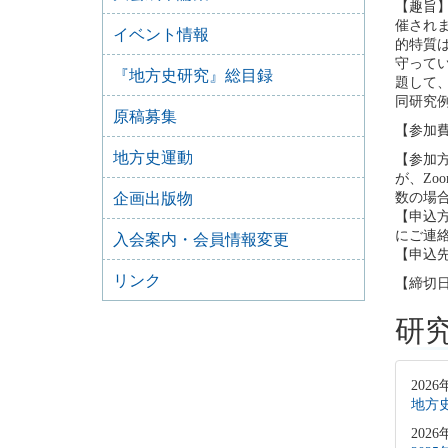
【趣旨】
催され
イベント情報
的特質
守ってい
『地方史研究』総目録
題して
同研究
原稿募集
【参加
地方史運動
【参加
が、Z
企画出版物
数の場
【申込
にご連
入会案内・会員情報変更
【申込先
リンク
【締切日
研
2026
地方史
2026