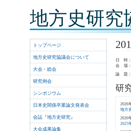
コ
地方史研究
ン
テ
ン
ツ
内
容
20
に
トップページ
移
動
地方史研究協議会について
日 時：
会 場
大会・総会
論 題
研究例会
研
シンポジウム
2026
日本史関係卒業論文発表会
地方史
会誌『地方史研究』
2026
202
大会成果論集