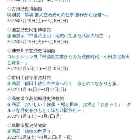
◇古河歴史博物館
特別展「墨魂 書人立石光司の仕事 創作から臨書へ」
2022年3月19日(土)〜5月8日(日)
◇国立歴史民俗博物館
企画展示「中世武士団－地域に生きた武家の領主－」
2022年3月15日(火)〜5月8日(日)
◇神奈川県立歴史博物館
コレクション展「帰源院文書からみた戦国時代－小田原北条氏
と鎌倉－」
2022年3月5日(土)〜4月10日(日)
◇前田土佐守家資料館
企画展「前田土佐守当主京へ行く 京とのつながりと旅」
2022年1月16(日)〜4月17日(日)
◇高知県立高知城歴史博物館
企画展「おいしい土佐藩 ～鰹と皿鉢、お酒と「おきゃく」―グ
ルメな歴史をひもとく味な時間旅行～」
2022年1月1(土)〜3月7日(月)
◇鳥取市歴史博物館
企画展「錦絵の世界Ⅱ」
2022年2月5(土)〜3月21日(月・祝)