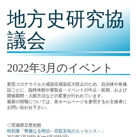
コ
地方史研究協
ン
テ
ン
ツ
議会
内
容
に
移
動
2022年3月のイベント
新型コロナウイルス感染症感染拡大防止のため、自治体や各施
設ごとに、臨時休館や展覧会・イベントの中止・延期、および
開催期間・入館方法などの変更が行われています。
最新の情報については、各ホームページを参照するか主催者に
お問い合わせ下さい。
◇茨城県立歴史館
特別展「華麗なる明治－宮廷文化のエッセンス－」
2022年2月19日(土)〜4月10日(日)