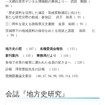
―大網白里市デジタル博物館の事例より― 武田 剛朗（
86 ）
「歴史資料を活用した減災・気候変動適応に向けた
新たな研究分野の創成」参加記 武子 裕美（ 91 ）
三〇周年を迎える徳島県立文書館 金原 祐樹（ 95 ）
茨城県下の地域資料の保存をめぐる現状と課題 添田 仁
（ 99 ）
地方史の窓
（ 107 ）
各種委員会報告
（ 115 ）
新刊案内
（ 110 ）
事務局だより
（ 116 ）
各地で水害の被害に遭われた会員の皆さまへ （ 120 ）
訃報 澤登寛聡先生の訃報 （ 122 ）
受贈図書論文要目 （46, 67, 94, 98, 109, 114, 119）
会誌『地方史研究』