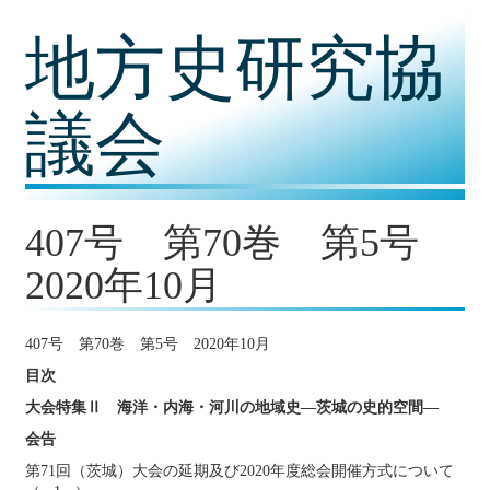
コ
地方史研究協
ン
テ
ン
ツ
議会
内
容
に
移
動
407号 第70巻 第5号
2020年10月
407号 第70巻 第5号 2020年10月
目次
大会特集Ⅱ 海洋・内海・河川の地域史―茨城の史的空間―
会告
第71回（茨城）大会の延期及び2020年度総会開催方式について