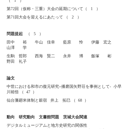
（ 1 ）
第72回（仮称・三重）大会の延期について（ 1 ）
第71回大会を迎えるにあたって （ 2 ）
問題提起
（ 5 ）
田中 裕 牛山 佳幸 藍原 怜 伊藤 宏之
山澤 学
生駒 哲郎 西海 賢二 永井 博 飯塚 彬
野田 礼子
論文
中世における和市の復元研究
播磨国矢野荘を事例として- 小早
川裕悟 （ 47 ）
仙台藩廻米体制と穀宿 井上 拓巳 （ 68 ）
動向 研究動向 文書館問題 茨城大会関連
デジタルミュージアムと地方史研究の関係性