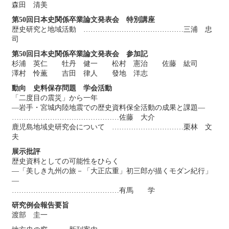
森田 清美
第50回日本史関係卒業論文発表会 特別講座
歴史研究と地域活動 ……………………………………三浦 忠
司
第50回日本史関係卒業論文発表会 参加記
杉浦 英仁 牡丹 健一 松村 憲治 佐藤 紘司
澤村 怜薫 吉田 律人 發地 洋志
動向 史料保存問題 学会活動
「二度目の震災」から一年
―岩手・宮城内陸地震での歴史資料保全活動の成果と課題―
………………………………………佐藤 大介
鹿児島地域史研究会について …………………………栗林 文
夫
展示批評
歴史資料としての可能性をひらく
―「美しき九州の旅－「大正広重」初三郎が描くモダン紀行」
―
………………………………………有馬 学
研究例会報告要旨
渡部 圭一