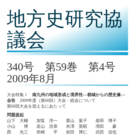
コ
地方史研究協
ン
テ
ン
ツ
議会
内
容
に
移
動
340号 第59巻 第4号
2009年8月
大会特集Ｉ
南九州の地域形成と境界性―都城からの歴史像―
会告
2009年度（第60回）大会・総会について
第60回大会を迎えるにあたって
問題提起
山下 大輔 加覧 淳一 栗山 葉子 柴田 博子
小山 博 若山 浩章 米澤 英昭 増田 豪
西 光三 所崎 平 前田 博仁 武田 信也