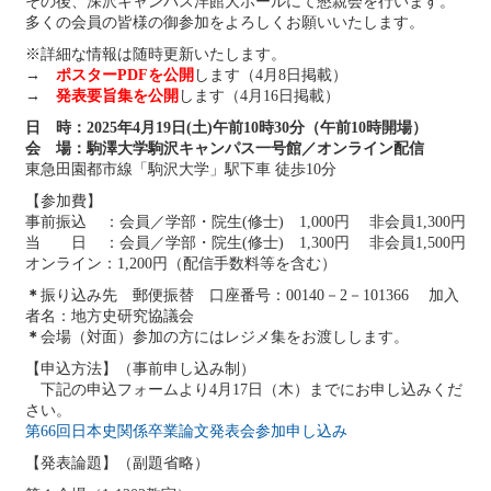
その後、深沢キャンパス洋館大ホールにて懇親会を行います。
多くの会員の皆様の御参加をよろしくお願いいたします。
※詳細な情報は随時更新いたします。
→
ポスターPDFを公開
します（4月8日掲載）
→
発表要旨集を公開
します（4月16日掲載）
日 時：2025年4月19日(土)午前10時30分（午前10時開場）
会 場：駒澤大学駒沢キャンパス一号館／オンライン配信
東急田園都市線「駒沢大学」駅下車 徒歩10分
【参加費】
事前振込 ：会員／学部・院生(修士) 1,000円 非会員1,300円
当 日 ：会員／学部・院生(修士) 1,300円 非会員1,500円
オンライン：1,200円（配信手数料等を含む）
＊
振り込み先 郵便振替 口座番号：00140－2－101366 加入
者名：地方史研究協議会
＊
会場（対面）参加の方にはレジメ集をお渡しします。
【申込方法】（事前申し込み制）
下記の申込フォームより4月17日（木）までにお申し込みくだ
さい。
第66回日本史関係卒業論文発表会参加申し込み
【発表論題】（副題省略）