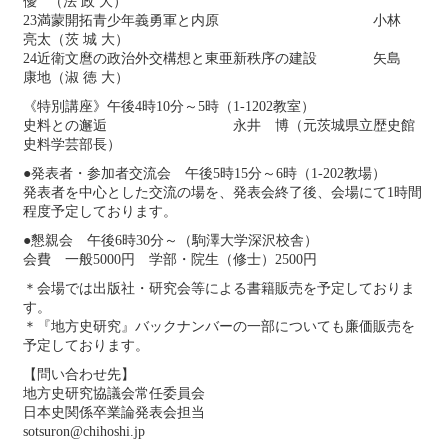
優 （法 政 大）
23満蒙開拓青少年義勇軍と内原 小林
亮太（茨 城 大）
24近衛文麿の政治外交構想と東亜新秩序の建設 矢島
康地（淑 徳 大）
《特別講座》午後4時10分～5時（1-1202教室）
史料との邂逅 永井 博（元茨城県立歴史館
史料学芸部長）
●発表者・参加者交流会 午後5時15分～6時（1-202教場）
発表者を中心とした交流の場を、発表会終了後、会場にて1時間
程度予定しております。
●懇親会 午後6時30分～（駒澤大学深沢校舎）
会費 一般5000円 学部・院生（修士）2500円
＊会場では出版社・研究会等による書籍販売を予定しておりま
す。
＊『地方史研究』バックナンバーの一部についても廉価販売を
予定しております。
【問い合わせ先】
地方史研究協議会常任委員会
日本史関係卒業論発表会担当
sotsuron@chihoshi.jp