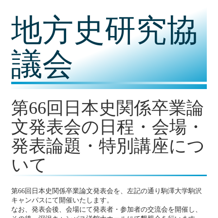
コ
地方史研究協
ン
テ
ン
ツ
議会
内
容
に
移
動
第66回日本史関係卒業論
文発表会の日程・会場・
発表論題・特別講座につ
いて
第66回日本史関係卒業論文発表会を、左記の通り駒澤大学駒沢
キャンパスにて開催いたします。
なお、発表会後、会場にて発表者・参加者の交流会を開催し、