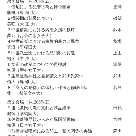
第１会場（1-1202教室）
１僧尼による犯罪行為と律令国家 瀧澤
胡桃（東 海 大）
２摂関期の乳母について 磯部
美咲（大 正 大）
３中世前期における内裏女房の秩序 鈴木
夢乃（お茶の水女子大）
４中世前期における宗教的暴力と民衆 秋場
真澄（早稲田大）
５中世武士団における惣領制の変遷 上山
裕太（中 央 大）
６文正の政変についての再検討 瀬尾
智優（聖心女子大）
７生島足島神社文書起請文と武田氏家中 武田
侑大（専 修 大）
８「商人の巻物」の儀礼・作法と修験山伏 若島
壮 （都留文科大）
第２会場（1-1203教室）
９後北条氏の漁村支配と商品経済 田代
健留（学習院大）
10佐賀藩諫早領からみた異国船警備 宮井
知優（日本女子大）
11前橋帰城嘆願にみる領主・領民関係の再編 森田