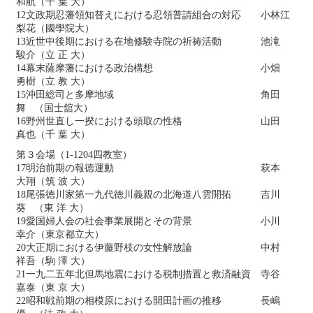
和航（千 葉 大）
12文政期忍藩領知替えにおける忍領普請組合の対応 小林江
梨花（國學院大）
13近世中後期における在地修験寺院の祈祷活動 池滝
駿介（立 正 大）
14幕末薩摩藩における政治構想 小畑
勇樹（立 教 大）
15沖田総司と多摩地域 角田
舞 （国士舘大）
16野州世直し一揆における頭取の性格 山田
真也（千 葉 大）
第３会場（1-1204四教室）
17明治前期の報徳運動 萩本
大翔（筑 波 大）
18尾張徳川家第一九代徳川義親の北海道八雲開拓 吉川
葵 （東 洋 大）
19愛国婦人会の社会事業展開とその背景 小川
幸介（東京都立大）
20大正期における伊藤野枝の女性解放論 中村
祥吾（駒 澤 大）
21一九二五年北但馬地震における税制措置と救済融資 寺谷
嘉泰（東 京 大）
22昭和戦前期の相模原における開田計画の推移 長嶋