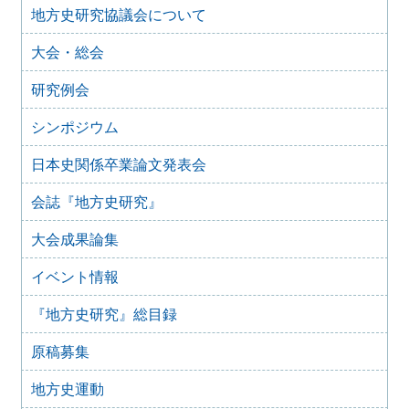
第64回日本史関係卒業論文発表会のお知らせ
地方史研究協議会について
2023年2月14日
第64回日本史関係卒業論文発表会の日程・会場・特別講座
大会・総会
について
研究例会
2022年3月17日
第63回日本史関係卒業論文発表会
シンポジウム
2021年4月21日
第61回日本史関係卒業論文発表会
日本史関係卒業論文発表会
2021年3月25日
第62回日本史関係卒業論文発表会のご案内
会誌『地方史研究』
2020年3月29日
第61回日本史関係卒業論文発表会 延期のお知らせ
大会成果論集
2019年3月19日
イベント情報
第60回日本史関係卒業論文発表会のご案内
2019年2月19日
『地方史研究』総目録
第60回日本史関係卒業論文発表会の日程・会場について
（予告）
原稿募集
2018年4月7日
第59回日本史関係卒業論文発表会のお知らせ
地方史運動