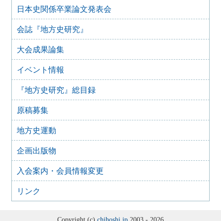
20日）
日本史関係卒業論文発表会
2025年6月5日
会誌『地方史研究』
2024年度第6回研究例会（2025年7月12日）
2025年5月12日
大会成果論集
2024年度第5回研究例会（2025年5月30日）
2025年2月27日
イベント情報
2024年度第4回研究例会（2025年3月30日）
『地方史研究』総目録
2025年1月21日
2024年度第3回研究例会（兵庫大会総括例会）（2025年2月
原稿募集
23日）
2024年12月25日
地方史運動
2024年度第２回研究例会（2025年１月22日）
2024年10月10日
企画出版物
2024年度第1回研究例会（交通史学会との合同例会）
（2024年11月10日）
入会案内・会員情報変更
2024年8月10日
2023年度第8回研究例会（那須文化研究会との合同例会）
リンク
（2024年9月15日）
2024年7月9日
Copyright (c)
chihoshi.jp
2003 - 2026