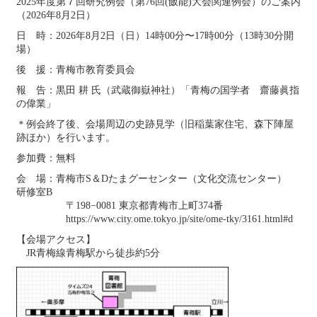
2025年度第７回研究例会（第76回(飯能)大会関連例会）のご案内
（2026年8月2日）
日 時：2026年8月2日（日）14時00分〜17時00分（13時30分開
場）
後 援：青梅市教育委員会
報 告：黒田 耕 氏（武蔵御嶽神社）「青梅の国学者 齋藤眞指
の偉業」
＊例会終了後、会場周辺の史跡見学（旧稲葉家住宅、森下陣屋
跡ほか）を行います。
参加費：無料
会 場：青梅市S＆Dたまグーセンター（文化交流センター）
研修室B
〒198−0081 東京都青梅市上町374番
https://www.city.ome.tokyo.jp/site/ome-tky/3161.html#d
【会場アクセス】
JR青梅線青梅駅から徒歩約5分