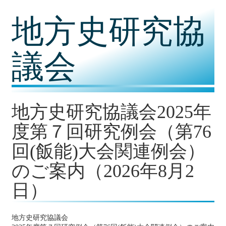
コ
地方史研究協
ン
テ
ン
ツ
議会
内
容
に
移
動
地方史研究協議会2025年
度第７回研究例会（第76
回(飯能)大会関連例会）
のご案内（2026年8月2
日）
地方史研究協議会