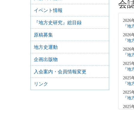
会
イベント情報
2026
『地方史研究』総目録
『地方
原稿募集
2026
『地方
地方史運動
2026
『地方
企画出版物
2025
『地方
入会案内・会員情報変更
2025
リンク
『地方
2025
『地方
2025
「原
2025
『地方