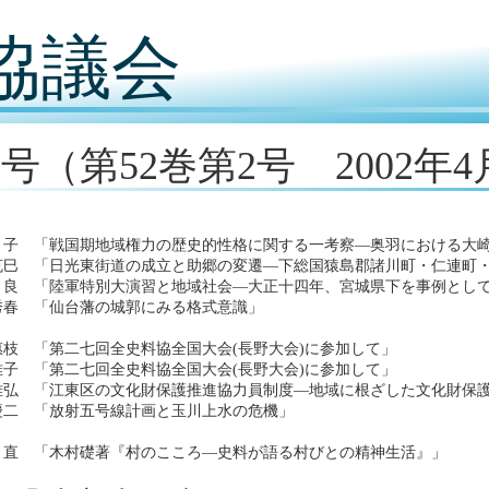
協議会
6号（第52巻第2号 2002年
り子 「戦国期地域権力の歴史的性格に関する一考察―奥羽における大
克巳 「日光東街道の成立と助郷の変遷―下総国猿島郡諸川町・仁連町
良 「陸軍特別大演習と地域社会―大正十四年、宮城県下を事例とし
秀春 「仙台藩の城郭にみる格式意識」
惠枝 「第二七回全史料協全国大会(長野大会)に参加して」
雅子 「第二七回全史料協全国大会(長野大会)に参加して」
雅弘 「江東区の文化財保護推進協力員制度―地域に根ざした文化財保
慶二 「放射五号線計画と玉川上水の危機」
直 「木村礎著『村のこころ―史料が語る村びとの精神生活』」