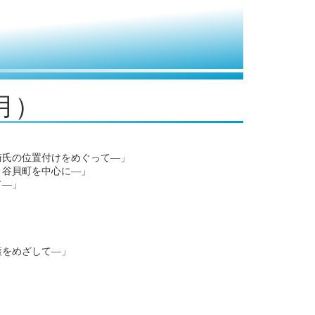
4月）
崎氏の位置付けをめぐって―」
・谷貝町を中心に―」
て―」
護をめざして―」