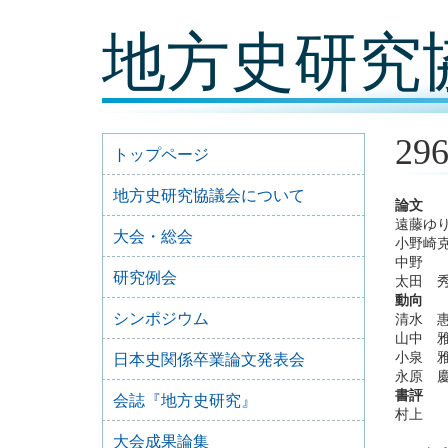
コ
地方史研究
ン
テ
ン
ツ
内
容
29
に
トップページ
移
動
地方史研究協議会について
論文
遠藤ゆ
大会・総会
小野崎
中野 
研究例会
太田 
動向
シンポジウム
清水 
山中 
小泉 
日本史関係卒業論文発表会
永原 
書評
会誌『地方史研究』
村上 
大会成果論集