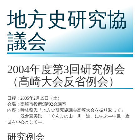
コ
地方史研究協
ン
テ
ン
ツ
議会
内
容
に
移
動
2004年度第3回研究例会
（高崎大会反省例会）
日程：2005年2月19日（土）
会場：高崎市役所9階92会議室
内容：時枝務氏「地方史研究協議会高崎大会を振り返って」
浅倉直美氏「「ぐんまの山・川・道」に学ぶ―中世・近
世を中心として―」
研究例会