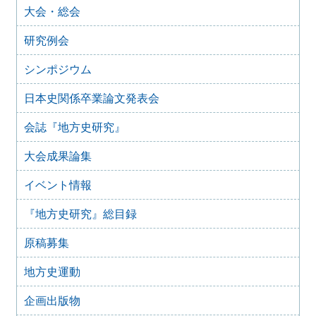
大会・総会
合同例会）（2025年11月8日）
2025年9月3日
研究例会
2024年度第8回研究例会のご案内（2025年9月27日）
2025年6月5日
シンポジウム
2024年度第7回研究例会（福島大会関連例会）（2025年7月
20日）
日本史関係卒業論文発表会
2025年6月5日
会誌『地方史研究』
2024年度第6回研究例会（2025年7月12日）
2025年5月12日
大会成果論集
2024年度第5回研究例会（2025年5月30日）
2025年2月27日
イベント情報
2024年度第4回研究例会（2025年3月30日）
『地方史研究』総目録
2025年1月21日
2024年度第3回研究例会（兵庫大会総括例会）（2025年2月
原稿募集
23日）
2024年12月25日
地方史運動
2024年度第２回研究例会（2025年１月22日）
2024年10月10日
企画出版物
2024年度第1回研究例会（交通史学会との合同例会）