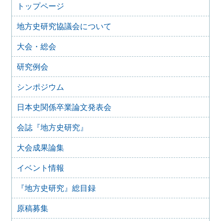
2025年度第２回研究例会のご案内（伊予史談会との合同例
トップページ
会）（2026年１月11日）
地方史研究協議会について
2025年10月7日
2025年度第１回研究例会のご案内（加能地域史研究会との
大会・総会
合同例会）（2025年11月8日）
2025年9月3日
研究例会
2024年度第8回研究例会のご案内（2025年9月27日）
2025年6月5日
シンポジウム
2024年度第7回研究例会（福島大会関連例会）（2025年7月
20日）
日本史関係卒業論文発表会
2025年6月5日
会誌『地方史研究』
2024年度第6回研究例会（2025年7月12日）
2025年5月12日
大会成果論集
2024年度第5回研究例会（2025年5月30日）
2025年2月27日
イベント情報
2024年度第4回研究例会（2025年3月30日）
『地方史研究』総目録
2025年1月21日
2024年度第3回研究例会（兵庫大会総括例会）（2025年2月
原稿募集
23日）