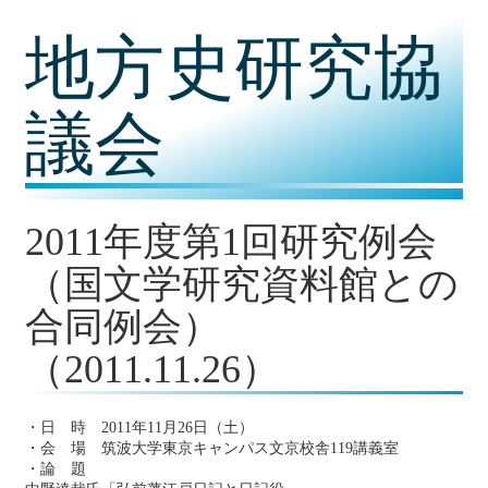
コ
地方史研究協
ン
テ
ン
ツ
議会
内
容
に
移
動
2011年度第1回研究例会
（国文学研究資料館との
合同例会）
（2011.11.26）
・日 時 2011年11月26日（土）
・会 場 筑波大学東京キャンパス文京校舎119講義室
・論 題