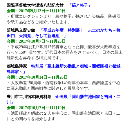
国際基督教大学湯浅八郎記念館
「縞と格子」
会期：2017年9月12日〜11月10日
・所蔵コレクションより、縞や格子が施された染織品、陶磁器
や紙工品などをご紹介いたします。
茨城県立歴史館
「平成29年度 特別展Ⅰ 志士のかたち－桜
田門、天狗党、そして新選組－」
会期：2017年10月7日〜11月23日
・平成29年は江戸幕府15代将軍となった徳川慶喜が大政奉還を
行って150年目です。近代日本の原点をさぐるべく、日本の幕末
維新史を再考する特別展です。
都城島津家
特別展「幕末維新の動乱と都城～西郷隆盛と都城
島津家～」
会期：2017年10月14日～11月26日
・大政奉還150周年・西南戦争140周年の
本年、西郷隆盛を中心
に幕末動
乱と西南戦争に関連した展覧会です。
豊川市二川宿本陣資料館
企画展「岡山藩主池田家と吉田・二
川」
会期：2017年10月7日～11月19日
・池田輝政と綱政の２人を中心に、岡山藩主池田家と吉田・二
川との関わりを紹介します