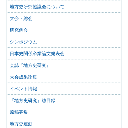
地方史研究協議会について
2025年12月10日
2025年12月のイベント
大会・総会
2025年10月31日
2025年11月のイベント（更新しました）
研究例会
2025年9月20日
2025年10月のイベント(更新しました)
シンポジウム
2025年7月28日
日本史関係卒業論文発表会
2025年8月のイベント
2025年7月27日
会誌『地方史研究』
2025年7月のイベント(更新しました)
大会成果論集
2025年6月2日
2025年6月のイベント
イベント情報
2025年4月26日
2025年5月のイベント
『地方史研究』総目録
2025年4月25日
2025年4月のイベント(更新しました)
原稿募集
2025年3月1日
2025年3月のイベント
地方史運動