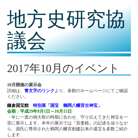
コ
地方史研究協
ン
テ
ン
ツ
議会
内
容
に
移
動
2017年10月のイベント
10月開催の展示会
詳細は、
青文字のリンク
より、各館のホームページにてご確認
ください。
鎌倉国宝館
特別展「国宝 鶴岡八幡宮古神宝」
会期：平成29年9月1日～10月15日
・年に一度の例大祭の時期に合わせ、守り伝えてきた神宝を一
堂に展示します。本年の展示では『吾妻鏡』の記述を辿りなが
ら、源氏に尊崇された鶴岡八幡宮創建以来の遺宝を多数ご紹介
します。