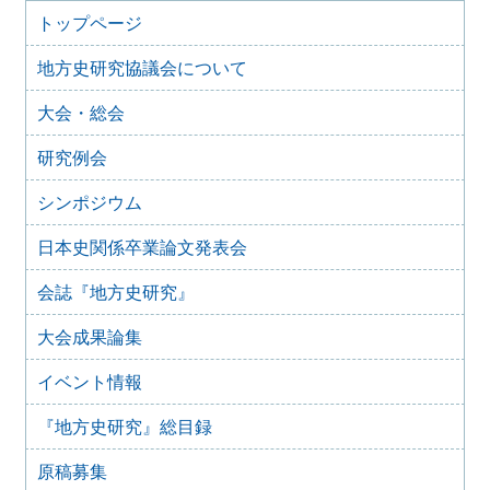
2025年度第２回研究例会のご案内（伊予史談会との合同例
トップページ
会）（2026年１月11日）
地方史研究協議会について
2025年10月7日
2025年度第１回研究例会のご案内（加能地域史研究会との
大会・総会
合同例会）（2025年11月8日）
2025年9月3日
研究例会
2024年度第8回研究例会のご案内（2025年9月27日）
2025年6月5日
シンポジウム
2024年度第7回研究例会（福島大会関連例会）（2025年7月
20日）
日本史関係卒業論文発表会
2025年6月5日
会誌『地方史研究』
2024年度第6回研究例会（2025年7月12日）
2025年5月12日
大会成果論集
2024年度第5回研究例会（2025年5月30日）
2025年2月27日
イベント情報
2024年度第4回研究例会（2025年3月30日）
『地方史研究』総目録
2025年1月21日
2024年度第3回研究例会（兵庫大会総括例会）（2025年2月
原稿募集
23日）