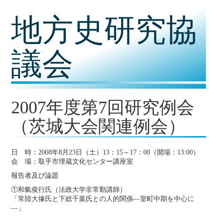
コ
地方史研究協
ン
テ
ン
ツ
議会
内
容
に
移
動
2007年度第7回研究例会
（茨城大会関連例会）
日 時：2008年8月23日（土）13：15～17：00（開場：13:00）
会 場：取手市埋蔵文化センター講座室
報告者及び論題
①和氣俊行氏（法政大学非常勤講師）
「常陸大掾氏と下総千葉氏との人的関係―室町中期を中心に
―」