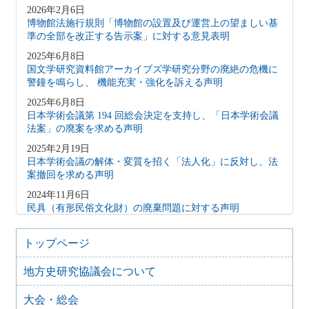
2026年2月6日
博物館法施行規則「博物館の設置及び運営上の望ましい基
準の全部を改正する告示案」に対する意見表明
2025年6月8日
国文学研究資料館アーカイブズ学研究分野の廃絶の危機に
警鐘を鳴らし、 機能充実・強化を訴える声明
2025年6月8日
日本学術会議第 194 回総会決定を支持し、「日本学術会議
法案」の廃案を求める声明
2025年2月19日
日本学術会議の解体・変質を招く「法人化」に反対し、法
案撤回を求める声明
2024年11月6日
民具（有形民俗文化財）の廃棄問題に対する声明
2024年1月17日
能登半島地震で被災された皆様へ
トップページ
2023年12月8日
地方史研究協議会について
藤沢市文書館の機能維持にかかわる要望書
2023年6月10日
大会・総会
日本学術会議声明「「説明」ではなく「対話」を、「拙速