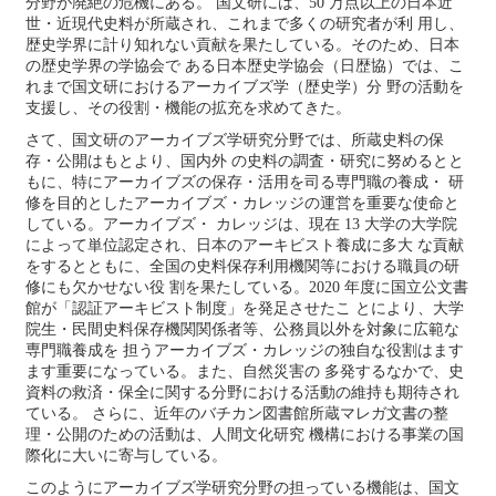
分野が廃絶の危機にある。 国文研には、
50
万点以上の日本近
世・近現代史料が所蔵され、これまで多くの研究者が利 用し、
歴史学界に計り知れない貢献を果たしている。そのため、日本
の歴史学界の学協会で ある日本歴史学協会（日歴協）では、こ
れまで国文研におけるアーカイブズ学（歴史学）分 野の活動を
支援し、その役割・機能の拡充を求めてきた。
さて、国文研のアーカイブズ学研究分野では、所蔵史料の保
存・公開はもとより、国内外 の史料の調査・研究に努めるとと
もに、特にアーカイブズの保存・活用を司る専門職の養成・ 研
修を目的としたアーカイブズ・カレッジの運営を重要な使命と
している。アーカイブズ・ カレッジは、現在
13
大学の大学院
によって単位認定され、日本のアーキビスト養成に多大 な貢献
をするとともに、全国の史料保存利用機関等における職員の研
修にも欠かせない役 割を果たしている。
2020
年度に国立公文書
館が「認証アーキビスト制度」を発足させたこ とにより、大学
院生・民間史料保存機関関係者等、公務員以外を対象に広範な
専門職養成を 担うアーカイブズ・カレッジの独自な役割はます
ます重要になっている。また、自然災害の 多発するなかで、史
資料の救済・保全に関する分野における活動の維持も期待され
ている。 さらに、近年のバチカン図書館所蔵マレガ文書の整
理・公開のための活動は、人間文化研究 機構における事業の国
際化に大いに寄与している。
このようにアーカイブズ学研究分野の担っている機能は、国文