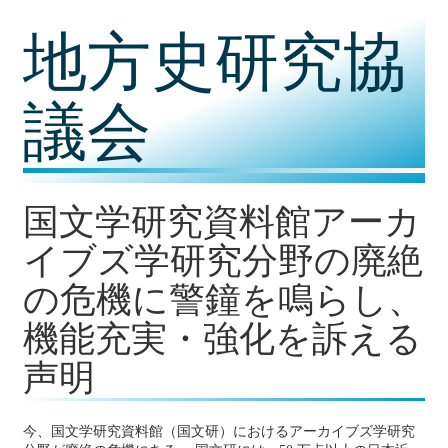
コ
地方史研究協
ン
テ
ン
ツ
議会
内
容
に
移
動
国文学研究資料館アーカ
イブズ学研究分野の廃絶
の危機に警鐘を鳴らし、
機能充実・強化を訴える
声明
今、国文学研究資料館（国文研）におけるアーカイブズ学研究