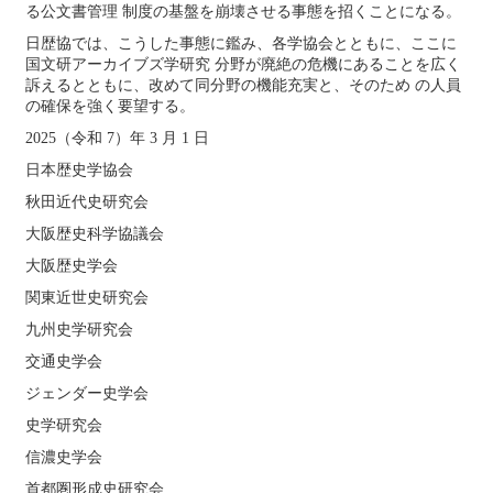
る公文書管理 制度の基盤を崩壊させる事態を招くことになる。
日歴協では、こうした事態に鑑み、各学協会とともに、ここに
国文研アーカイブズ学研究 分野が廃絶の危機にあることを広く
訴えるとともに、改めて同分野の機能充実と、そのため の人員
の確保を強く要望する。
2025
（令和
7
）年
3
月
1
日
日本歴史学協会
秋田近代史研究会
大阪歴史科学協議会
大阪歴史学会
関東近世史研究会
九州史学研究会
交通史学会
ジェンダー史学会
史学研究会
信濃史学会
首都圏形成史研究会