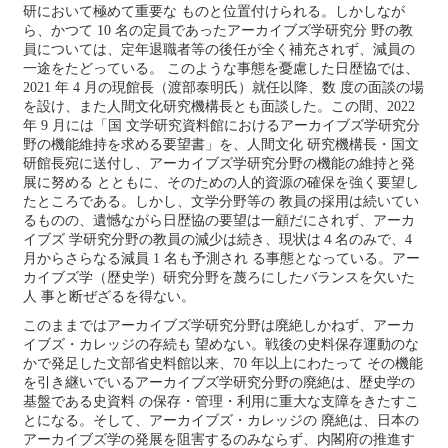
研において極めて重要な ものと位置付けられる。しかしなが
ら、かつて
10
名の定員であったアーカイブズ学研究分 野の教
員については、定年退職者等の後任が全く補充されず、減員の
一途をたどっている。 このような事態を憂慮した日歴協では、
2021
年
4
月の現館長（渡部泰明氏）就任以降、数 度の面談の場
を設け、また人間文化研究機構長とも面談した。この間、
2022
年
9
月には「国 文学研究資料館におけるアーカイブズ学研究分
野の機能維持を求める要望書」を、人間文化 研究機構長・国文
研館長宛に送付し、アーカイブズ学研究分野の機能の維持と発
展に努める とともに、そのための人的資源の確保を強く要望し
たところである。しかし、文学分野等の 教員の採用は続いてい
るものの、遺憾ながら日歴協の要望は一顧だにされず、アーカ
イブズ 学研究分野の教員の減少は続き、現状は４名のみで、
4
月からさらなる減員
1
名も予測され る事態となっている。アー
カイブズ学（歴史学）研究分野を蔑ろにしたバランスを欠いた
人 事と断ぜざるを得ない。
このままではアーカイブズ学研究分野は廃絶しかねず、アーカ
イブズ・カレッジの存続も 望めない。戦後の史料保存運動のな
かで発足した文部省史料館以来、
70
年以上にわたって その機能
を引き継いでいるアーカイブズ学研究分野の廃絶は、歴史学の
基盤である史資料 の保存・管理・利用に重大な支障をきたすこ
とになる。そして、アーカイブズ・カレッジの 廃絶は、日本の
アーカイブズ学の発展を阻害するのみならず、内閣府の推進す