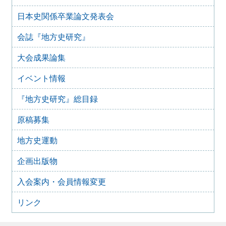
2025年7月28日
日本史関係卒業論文発表会
2025年8月のイベント
2025年7月27日
会誌『地方史研究』
2025年7月のイベント(更新しました)
大会成果論集
2025年6月2日
2025年6月のイベント
イベント情報
2025年4月26日
2025年5月のイベント
『地方史研究』総目録
2025年4月25日
2025年4月のイベント(更新しました)
原稿募集
2025年3月1日
2025年3月のイベント
地方史運動
2025年2月16日
企画出版物
2025年2月のイベント
2024年11月22日
入会案内・会員情報変更
2024年12月のイベント
リンク
2024年10月29日
2024年11月のイベント