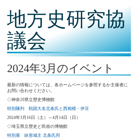
コ
地方史研究協
ン
テ
ン
ツ
議会
内
容
に
移
動
2024年3月のイベント
最新の情報については、各ホームページを参照するか主催者に
お問い合わせください。
◇神奈川県立歴史博物館
特別陳列 戦国大名北条氏と西相模・伊豆
2024年3月16日（土）～4月14日（日）
◇埼玉県立歴史と民俗の博物館
特別展 鉢形城主 北条氏邦