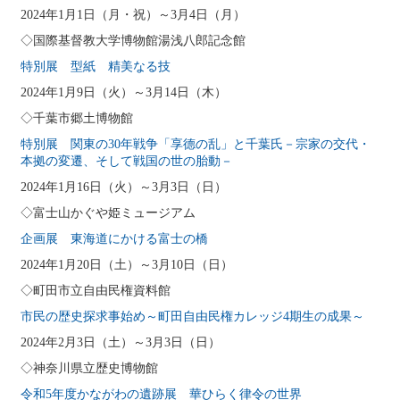
2024年1月1日（月・祝）～3月4日（月）
◇国際基督教大学博物館湯浅八郎記念館
特別展 型紙 精美なる技
2024年1月9日（火）～3月14日（木）
◇千葉市郷土博物館
特別展 関東の30年戦争「享德の乱」と千葉氏－宗家の交代・
本拠の変遷、そして戦国の世の胎動－
2024年1月16日（火）～3月3日（日）
◇富士山かぐや姫ミュージアム
企画展 東海道にかける富士の橋
2024年1月20日（土）～3月10日（日）
◇町田市立自由民権資料館
市民の歴史探求事始め～町田自由民権カレッジ4期生の成果～
2024年2月3日（土）～3月3日（日）
◇神奈川県立歴史博物館
令和5年度かながわの遺跡展 華ひらく律令の世界